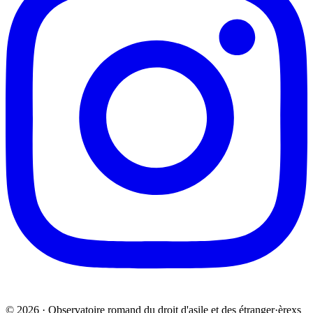
© 2026 · Observatoire romand du droit d'asile et des étranger·èrexs