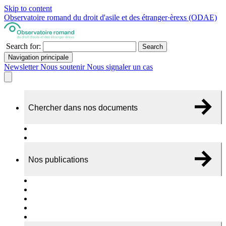
Skip to content
Observatoire romand du droit d'asile et des étranger·èrexs (ODAE)
Search for:
Search
Navigation principale
Newsletter
Nous soutenir
Nous signaler un cas
Chercher dans nos documents
Recherche
A propos de nos documents
Nos publications
Cas individuels
Rapports thématiques
Dossiers Panorama
Dépliants RADAR
Brèves - suivi d'actualités