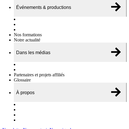
Événements & productions
Expositions & podcasts
Événements publics
Témoignages vidéos
Nos formations
Notre actualité
Dans les médias
Nos chroniques
On parle de nous…
Partenaires et projets affiliés
Glossaire
À propos
Le travail de l’ODAE
Notre équipe
Nos rapports d'activités
Nous contacter