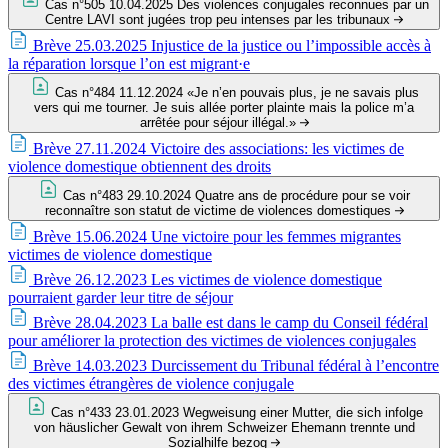
Cas n°505
10.04.2025
Des violences conjugales reconnues par un
Centre LAVI sont jugées trop peu intenses par les tribunaux
Brève
25.03.2025
Injustice de la justice ou l’impossible accès à
la réparation lorsque l’on est migrant·e
Cas n°484
11.12.2024
«Je n’en pouvais plus, je ne savais plus
vers qui me tourner. Je suis allée porter plainte mais la police m’a
arrêtée pour séjour illégal.»
Brève
27.11.2024
Victoire des associations: les victimes de
violence domestique obtiennent des droits
Cas n°483
29.10.2024
Quatre ans de procédure pour se voir
reconnaître son statut de victime de violences domestiques
Brève
15.06.2024
Une victoire pour les femmes migrantes
victimes de violence domestique
Brève
26.12.2023
Les victimes de violence domestique
pourraient garder leur titre de séjour
Brève
28.04.2023
La balle est dans le camp du Conseil fédéral
pour améliorer la protection des victimes de violences conjugales
Brève
14.03.2023
Durcissement du Tribunal fédéral à l’encontre
des victimes étrangères de violence conjugale
Cas n°433
23.01.2023
Wegweisung einer Mutter, die sich infolge
von häuslicher Gewalt von ihrem Schweizer Ehemann trennte und
Sozialhilfe bezog