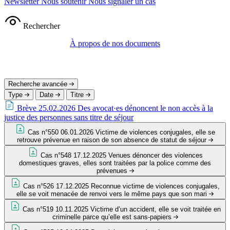
Newsletter
Nous soutenir
Nous signaler un cas
Rechercher
À propos de nos documents
Recherche avancée
Type
Date
Titre
Brève
25.02.2026
Des avocat·es dénoncent le non accès à la
justice des personnes sans titre de séjour
Cas n°550
06.01.2026
Victime de violences conjugales, elle se
retrouve prévenue en raison de son absence de statut de séjour
Cas n°548
17.12.2025
Venues dénoncer des violences
domestiques graves, elles sont traitées par la police comme des
prévenues
Cas n°526
17.12.2025
Reconnue victime de violences conjugales,
elle se voit menacée de renvoi vers le même pays que son mari
Cas n°519
10.11.2025
Victime d’un accident, elle se voit traitée en
criminelle parce qu’elle est sans-papiers