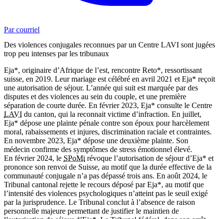
Par courriel
Des violences conjugales reconnues par un Centre LAVI sont jugées
trop peu intenses par les tribunaux
Eja*, originaire d’Afrique de l’est, rencontre Reto*, ressortissant
suisse, en 2019. Leur mariage est célébré en avril 2021 et Eja* reçoit
une autorisation de séjour. L’année qui suit est marquée par des
disputes et des violences au sein du couple, et une première
séparation de courte durée. En février 2023, Eja* consulte le Centre
LAVI
du canton, qui la reconnait victime d’infraction. En juillet,
Eja* dépose une plainte pénale contre son époux pour harcèlement
moral, rabaissements et injures, discrimination raciale et contraintes.
En novembre 2023, Eja* dépose une deuxième plainte. Son
médecin confirme des symptômes de stress émotionnel élevé.
En février 2024, le
SPoMi
révoque l’autorisation de séjour d’Eja* et
prononce son renvoi de Suisse, au motif que la durée effective de la
communauté conjugale n’a pas dépassé trois ans. En août 2024, le
Tribunal cantonal rejette le recours déposé par Eja*, au motif que
l’intensité des violences psychologiques n’atteint pas le seuil exigé
par la jurisprudence. Le Tribunal conclut à l’absence de raison
personnelle majeure permettant de justifier le maintien de