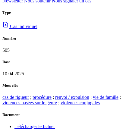
Newsletter
Nous soutenir
Nous signaler un cas
Type
Cas individuel
Numéro
505
Date
10.04.2025
Mots clés
cas de rigueur
;
procédure
;
renvoi / expulsion
;
vie de famille
;
violences basées sur le genre
;
violences conjugales
Document
Télécharger le fichier