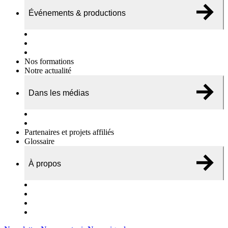
Événements & productions
Expositions & podcasts
Événements publics
Témoignages vidéos
Nos formations
Notre actualité
Dans les médias
Nos chroniques
On parle de nous…
Partenaires et projets affiliés
Glossaire
À propos
Le travail de l’ODAE
Notre équipe
Nos rapports d'activités
Nous contacter