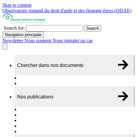
Skip to content
Observatoire romand du droit d'asile et des étranger·èrexs (ODAE)
Search for:
Search
Navigation principale
Newsletter
Nous soutenir
Nous signaler un cas
Chercher dans nos documents
Recherche
A propos de nos documents
Nos publications
Cas individuels
Rapports thématiques
Dossiers Panorama
Dépliants RADAR
Brèves - suivi d'actualités