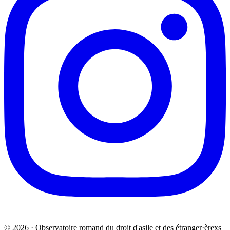
© 2026 · Observatoire romand du droit d'asile et des étranger·èrexs