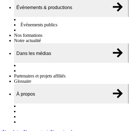
Événements & productions
Expositions & podcasts
Événements publics
Témoignages vidéos
Nos formations
Notre actualité
Dans les médias
Nos chroniques
On parle de nous…
Partenaires et projets affiliés
Glossaire
À propos
Le travail de l’ODAE
Notre équipe
Nos rapports d'activités
Nous contacter