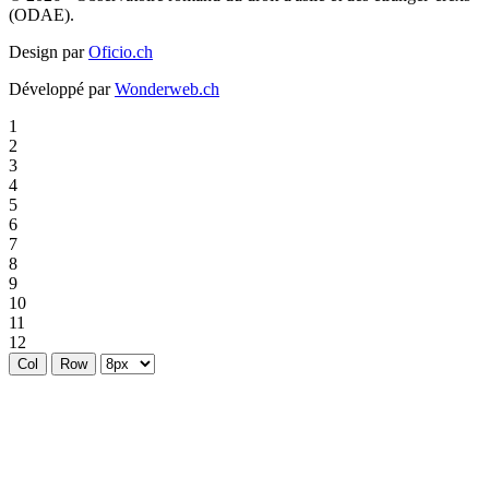
(ODAE).
Design par
Oficio.ch
Développé par
Wonderweb.ch
1
2
3
4
5
6
7
8
9
10
11
12
Col
Row