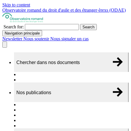
Skip to content
Observatoire romand du droit d'asile et des étranger·èrexs (ODAE)
Search for:
Search
Navigation principale
Newsletter
Nous soutenir
Nous signaler un cas
Chercher dans nos documents
Recherche
A propos de nos documents
Nos publications
Cas individuels
Rapports thématiques
Dossiers Panorama
Dépliants RADAR
Brèves - suivi d'actualités