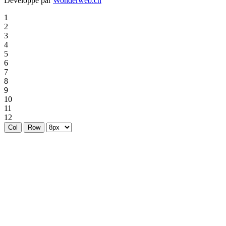
Développé par
Wonderweb.ch
1
2
3
4
5
6
7
8
9
10
11
12
Col
Row