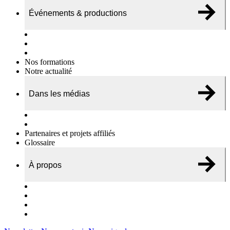
Événements & productions
Expositions & podcasts
Événements publics
Témoignages vidéos
Nos formations
Notre actualité
Dans les médias
Nos chroniques
On parle de nous…
Partenaires et projets affiliés
Glossaire
À propos
Le travail de l’ODAE
Notre équipe
Nos rapports d'activités
Nous contacter