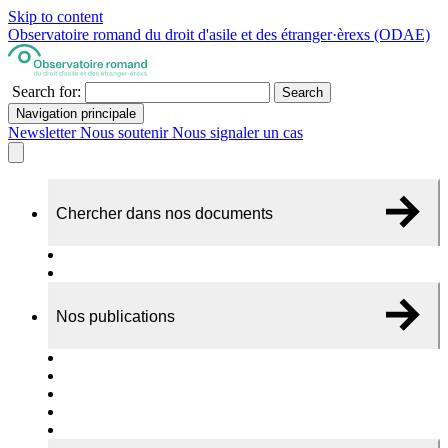
Skip to content
Observatoire romand du droit d'asile et des étranger·èrexs (ODAE)
Search for:
Search
Navigation principale
Newsletter
Nous soutenir
Nous signaler un cas
Chercher dans nos documents
Recherche
A propos de nos documents
Nos publications
Cas individuels
Rapports thématiques
Dossiers Panorama
Dépliants RADAR
Brèves - suivi d'actualités