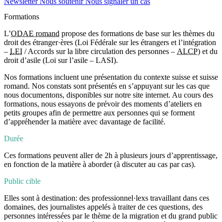
Newsletter
Nous soutenir
Nous signaler un cas
Formations
L’
ODAE romand
propose des formations de base sur les thèmes
du
droit des étranger·ères
(Loi Fédérale sur les étrangers et l’intégration
–
LEI
/ Accords sur la libre circulation des personnes –
ALCP
)
et du
droit d’asile
(Loi sur l’asile – LASI).
Nos formations incluent une
présentation du contexte
suisse et suisse
romand. Nos constats sont présentés
en s’appuyant sur les cas que
nous documentons
, disponibles sur notre site internet. Au cours des
formations, nous essayons de prévoir des
moments d’ateliers en
petits groupes
afin de permettre aux personnes qui se forment
d’appréhender la matière avec davantage de facilité.
Durée
Ces formations peuvent aller
de 2h à plusieurs jours
d’apprentissage,
en fonction de la matière à aborder (à discuter au cas par cas).
Public cible
Elles sont
à destination
: des professionnel·lexs travaillant dans ces
domaines, des journalistes appelés à traiter de ces questions, des
personnes intéressées par le thème de la migration et du grand public