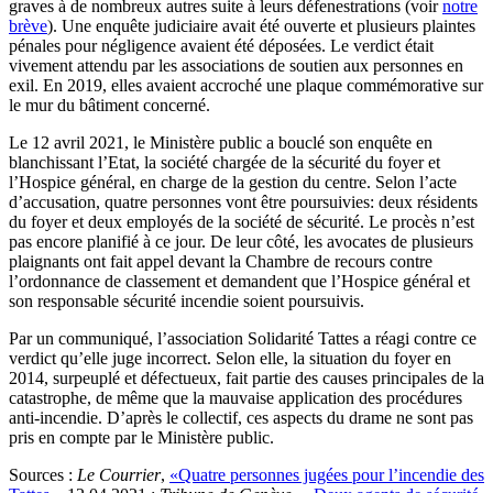
graves à de nombreux autres suite à leurs défenestrations (voir
notre
brève
). Une enquête judiciaire avait été ouverte et plusieurs plaintes
pénales pour négligence avaient été déposées. Le verdict était
vivement attendu par les associations de soutien aux personnes en
exil. En 2019, elles avaient accroché une plaque commémorative sur
le mur du bâtiment concerné.
Le 12 avril 2021, le Ministère public a bouclé son enquête en
blanchissant l’Etat, la société chargée de la sécurité du foyer et
l’Hospice général, en charge de la gestion du centre. Selon l’acte
d’accusation, quatre personnes vont être poursuivies: deux résidents
du foyer et deux employés de la société de sécurité. Le procès n’est
pas encore planifié à ce jour. De leur côté, les avocates de plusieurs
plaignants ont fait appel devant la Chambre de recours contre
l’ordonnance de classement et demandent que l’Hospice général et
son responsable sécurité incendie soient poursuivis.
Par un communiqué, l’association Solidarité Tattes a réagi contre ce
verdict qu’elle juge incorrect. Selon elle, la situation du foyer en
2014, surpeuplé et défectueux, fait partie des causes principales de la
catastrophe, de même que la mauvaise application des procédures
anti-incendie. D’après le collectif, ces aspects du drame ne sont pas
pris en compte par le Ministère public.
Sources :
Le Courrier
,
«Quatre personnes jugées pour l’incendie des