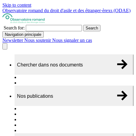
Skip to content
Observatoire romand du droit d'asile et des étranger·èrexs (ODAE)
Search for:
Search
Navigation principale
Newsletter
Nous soutenir
Nous signaler un cas
Chercher dans nos documents
Recherche
A propos de nos documents
Nos publications
Cas individuels
Rapports thématiques
Dossiers Panorama
Dépliants RADAR
Brèves - suivi d'actualités