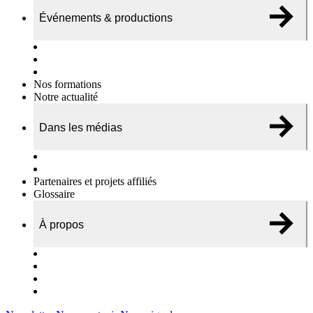
Événements & productions
Expositions & podcasts
Événements publics
Témoignages vidéos
Nos formations
Notre actualité
Dans les médias
Nos chroniques
On parle de nous…
Partenaires et projets affiliés
Glossaire
À propos
Le travail de l’ODAE
Notre équipe
Nos rapports d'activités
Nous contacter