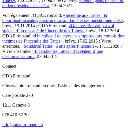
Tattes»
, 12.04.2021 ;
Tribune de Genève
,
«Deux agents de sécurité
et deux résidents accusés»
, 12.04.2021.
Voir également :
ODAE romand
,
«Incendie aux Tattes : la
Coordination asile.ge exprime sa solidarité et ses questionnements»
,
brève, 19.11.2014 ; ODAE romand,
«Genève: Renvoi par vol
spécial d’un rescapé de l’incendie des Tattes»
, brève, 18.12.2014 ;
ODAE romand,
«Un collectif de citoyens s’oppose aux renvois des
victimes de l’incendie des Tattes»
, brève, 17.02.2015 ; Vivre
ensemble,
«Solidarité Tattes | 6 ans après l’incendie»
, 17.11.2020 ;
Vivre ensemble,
«Incendie des Tattes | Révélateur d’une
déshumanisation»
, 07.04.2015.
Contact
ODAE romand
Observatoire romand du droit d’asile et des étranger·èrexs
Case postale 270
1211 Genève 8
076 410 57 30
info@odae-romand.ch