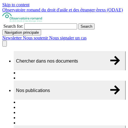
Skip to content
Observatoire romand du droit d'asile et des étranger·èrexs (ODAE)
Search for:
Search
Navigation principale
Newsletter
Nous soutenir
Nous signaler un cas
Chercher dans nos documents
Recherche
A propos de nos documents
Nos publications
Cas individuels
Rapports thématiques
Dossiers Panorama
Dépliants RADAR
Brèves - suivi d'actualités