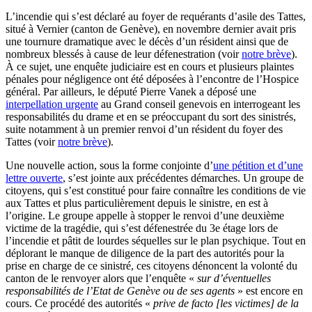
L’incendie qui s’est déclaré au foyer de requérants d’asile des Tattes,
situé à Vernier (canton de Genève), en novembre dernier avait pris
une tournure dramatique avec le décès d’un résident ainsi que de
nombreux blessés à cause de leur défenestration (voir
notre brève
).
À ce sujet, une enquête judiciaire est en cours et plusieurs plaintes
pénales pour négligence ont été déposées à l’encontre de l’Hospice
général. Par ailleurs, le député Pierre Vanek a déposé une
interpellation urgente
au Grand conseil genevois en interrogeant les
responsabilités du drame et en se préoccupant du sort des sinistrés,
suite notamment à un premier renvoi d’un résident du foyer des
Tattes (voir
notre brève
).
Une nouvelle action, sous la forme conjointe d’
une pétition et d’une
lettre ouverte
, s’est jointe aux précédentes démarches. Un groupe de
citoyens, qui s’est constitué pour faire connaître les conditions de vie
aux Tattes et plus particulièrement depuis le sinistre, en est à
l’origine. Le groupe appelle à stopper le renvoi d’une deuxième
victime de la tragédie, qui s’est défenestrée du 3e étage lors de
l’incendie et pâtit de lourdes séquelles sur le plan psychique. Tout en
déplorant le manque de diligence de la part des autorités pour la
prise en charge de ce sinistré, ces citoyens dénoncent la volonté du
canton de le renvoyer alors que l’enquête «
sur d’éventuelles
responsabilités de l’Etat de Genève ou de ses agents
» est encore en
cours. Ce procédé des autorités «
prive de facto [les victimes] de la