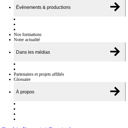
Événements & productions
Expositions & podcasts
Événements publics
Témoignages vidéos
Nos formations
Notre actualité
Dans les médias
Nos chroniques
On parle de nous…
Partenaires et projets affiliés
Glossaire
À propos
Le travail de l’ODAE
Notre équipe
Nos rapports d'activités
Nous contacter