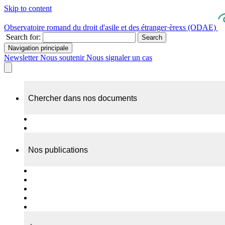
Skip to content
Observatoire romand du droit d'asile et des étranger·èrexs (ODAE)
Search for:
Search
Navigation principale
Newsletter
Nous soutenir
Nous signaler un cas
Chercher dans nos documents
Recherche
A propos de nos documents
Nos publications
Cas individuels
Rapports thématiques
Dossiers Panorama
Dépliants RADAR
Brèves - suivi d'actualités