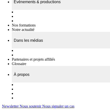
Événements & productions
Expositions & podcasts
Événements publics
Témoignages vidéos
Nos formations
Notre actualité
Dans les médias
Nos chroniques
On parle de nous…
Partenaires et projets affiliés
Glossaire
À propos
Le travail de l’ODAE
Notre équipe
Nos rapports d'activités
Nous contacter
Newsletter
Nous soutenir
Nous signaler un cas