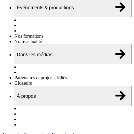
Événements & productions
Expositions & podcasts
Événements publics
Témoignages vidéos
Nos formations
Notre actualité
Dans les médias
Nos chroniques
On parle de nous…
Partenaires et projets affiliés
Glossaire
À propos
Le travail de l’ODAE
Notre équipe
Nos rapports d'activités
Nous contacter