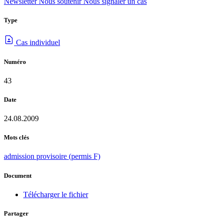
Newsletter
Nous soutenir
Nous signaler un cas
Type
Cas individuel
Numéro
43
Date
24.08.2009
Mots clés
admission provisoire (permis F)
Document
Télécharger le fichier
Partager