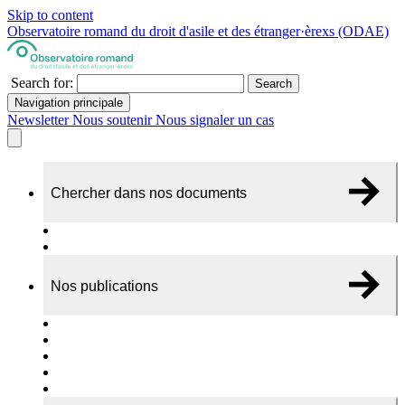
Skip to content
Observatoire romand du droit d'asile et des étranger·èrexs (ODAE)
Search for:
Search
Navigation principale
Newsletter
Nous soutenir
Nous signaler un cas
Chercher dans nos documents
Recherche
A propos de nos documents
Nos publications
Cas individuels
Rapports thématiques
Dossiers Panorama
Dépliants RADAR
Brèves - suivi d'actualités