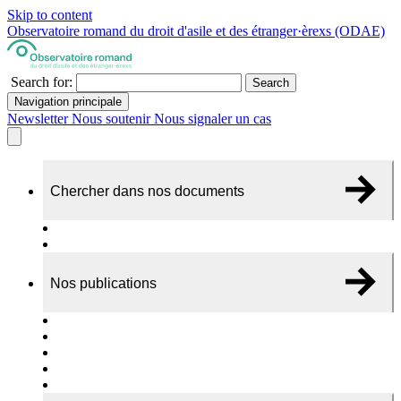
Skip to content
Observatoire romand du droit d'asile et des étranger·èrexs (ODAE)
Search for:
Search
Navigation principale
Newsletter
Nous soutenir
Nous signaler un cas
Chercher dans nos documents
Recherche
A propos de nos documents
Nos publications
Cas individuels
Rapports thématiques
Dossiers Panorama
Dépliants RADAR
Brèves - suivi d'actualités