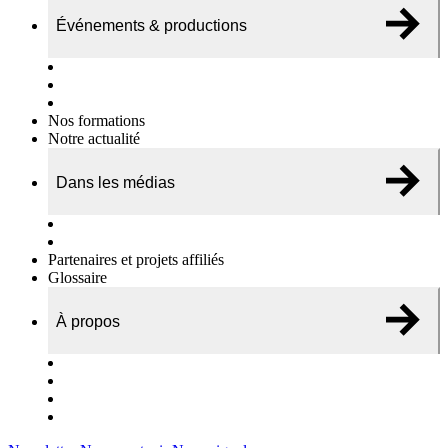
Événements & productions
Expositions & podcasts
Événements publics
Témoignages vidéos
Nos formations
Notre actualité
Dans les médias
Nos chroniques
On parle de nous…
Partenaires et projets affiliés
Glossaire
À propos
Le travail de l’ODAE
Notre équipe
Nos rapports d'activités
Nous contacter