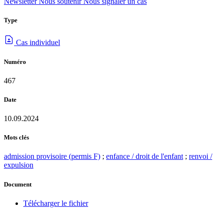
Newsletter
Nous soutenir
Nous signaler un cas
Type
Cas individuel
Numéro
467
Date
10.09.2024
Mots clés
admission provisoire (permis F)
;
enfance / droit de l'enfant
;
renvoi /
expulsion
Document
Télécharger le fichier