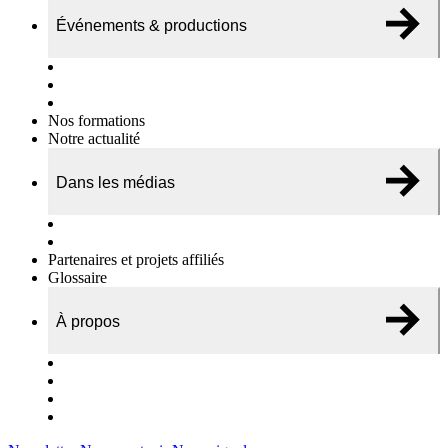
Événements & productions
Expositions & podcasts
Événements publics
Témoignages vidéos
Nos formations
Notre actualité
Dans les médias
Nos chroniques
On parle de nous…
Partenaires et projets affiliés
Glossaire
À propos
Le travail de l’ODAE
Notre équipe
Nos rapports d'activités
Nous contacter