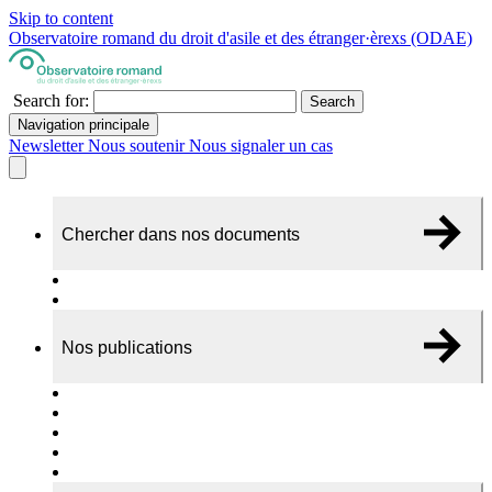
Skip to content
Observatoire romand du droit d'asile et des étranger·èrexs (ODAE)
Search for:
Search
Navigation principale
Newsletter
Nous soutenir
Nous signaler un cas
Chercher dans nos documents
Recherche
A propos de nos documents
Nos publications
Cas individuels
Rapports thématiques
Dossiers Panorama
Dépliants RADAR
Brèves - suivi d'actualités