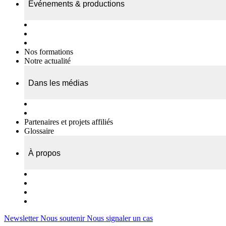
Événements & productions
Expositions & podcasts
Événements publics
Témoignages vidéos
Nos formations
Notre actualité
Dans les médias
Nos chroniques
On parle de nous…
Partenaires et projets affiliés
Glossaire
À propos
Le travail de l’ODAE
Notre équipe
Nos rapports d'activités
Nous contacter
Newsletter
Nous soutenir
Nous signaler un cas