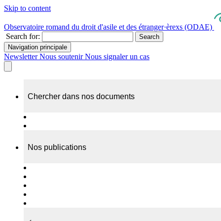
Skip to content
Observatoire romand du droit d'asile et des étranger·èrexs (ODAE)
Search for:
Search
Navigation principale
Newsletter
Nous soutenir
Nous signaler un cas
Chercher dans nos documents
Recherche
A propos de nos documents
Nos publications
Cas individuels
Rapports thématiques
Dossiers Panorama
Dépliants RADAR
Brèves - suivi d'actualités