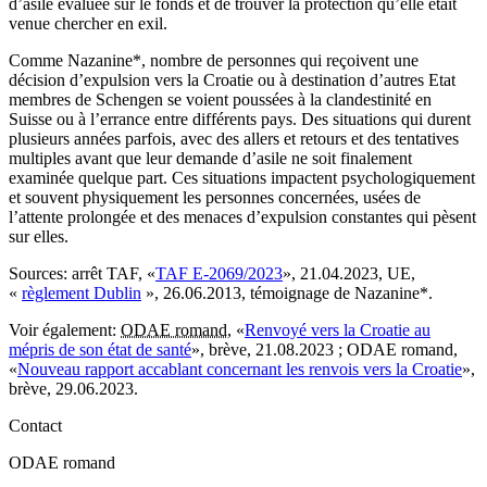
d’asile évaluée sur le fonds et de trouver la protection qu’elle était
venue chercher en exil.
Comme Nazanine*, nombre de personnes qui reçoivent une
décision d’expulsion vers la Croatie ou à destination d’autres Etat
membres de Schengen se voient poussées à la clandestinité en
Suisse ou à l’errance entre différents pays. Des situations qui durent
plusieurs années parfois, avec des allers et retours et des tentatives
multiples avant que leur demande d’asile ne soit finalement
examinée quelque part. Ces situations impactent psychologiquement
et souvent physiquement les personnes concernées, usées de
l’attente prolongée et des menaces d’expulsion constantes qui pèsent
sur elles.
Sources:
arrêt TAF, «
TAF E-2069/2023
», 21.04.2023, UE,
«
règlement Dublin
», 26.06.2013, témoignage de Nazanine*.
Voir également:
ODAE romand
, «
Renvoyé vers la Croatie au
mépris de son état de santé
», brève, 21.08.2023 ; ODAE romand,
«
Nouveau rapport accablant concernant les renvois vers la Croatie
»,
brève, 29.06.2023.
Contact
ODAE romand