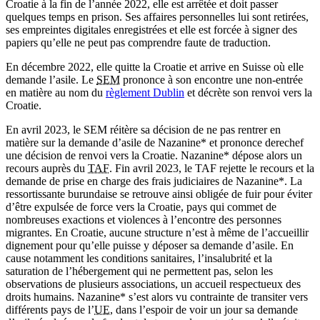
Croatie à la fin de l’année 2022, elle est arrêtée et doit passer
quelques temps en prison. Ses affaires personnelles lui sont retirées,
ses empreintes digitales enregistrées et elle est forcée à signer des
papiers qu’elle ne peut pas comprendre faute de traduction.
En décembre 2022, elle quitte la Croatie et arrive en Suisse où elle
demande l’asile. Le
SEM
prononce à son encontre une non-entrée
en matière au nom du
règlement Dublin
et décrète son renvoi vers la
Croatie.
En avril 2023, le SEM réitère sa décision de ne pas rentrer en
matière sur la demande d’asile de Nazanine* et prononce derechef
une décision de renvoi vers la Croatie. Nazanine* dépose alors un
recours auprès du
TAF
. Fin avril 2023, le TAF rejette le recours et la
demande de prise en charge des frais judiciaires de Nazanine*. La
ressortissante burundaise se retrouve ainsi obligée de fuir pour éviter
d’être expulsée de force vers la Croatie, pays qui commet de
nombreuses exactions et violences à l’encontre des personnes
migrantes. En Croatie, aucune structure n’est à même de l’accueillir
dignement pour qu’elle puisse y déposer sa demande d’asile. En
cause notamment les conditions sanitaires, l’insalubrité et la
saturation de l’hébergement qui ne permettent pas, selon les
observations de plusieurs associations, un accueil respectueux des
droits humains. Nazanine* s’est alors vu contrainte de transiter vers
différents pays de l’
UE
, dans l’espoir de voir un jour sa demande