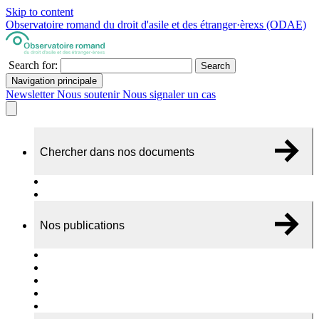
Skip to content
Observatoire romand du droit d'asile et des étranger·èrexs (ODAE)
Search for:
Search
Navigation principale
Newsletter
Nous soutenir
Nous signaler un cas
Chercher dans nos documents
Recherche
A propos de nos documents
Nos publications
Cas individuels
Rapports thématiques
Dossiers Panorama
Dépliants RADAR
Brèves - suivi d'actualités