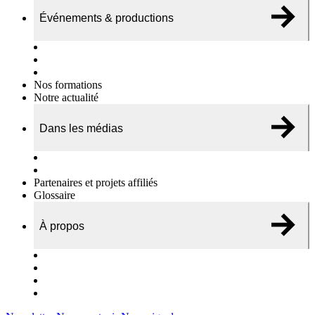
Événements & productions
Expositions & podcasts
Événements publics
Témoignages vidéos
Nos formations
Notre actualité
Dans les médias
Nos chroniques
On parle de nous…
Partenaires et projets affiliés
Glossaire
À propos
Le travail de l’ODAE
Notre équipe
Nos rapports d'activités
Nous contacter