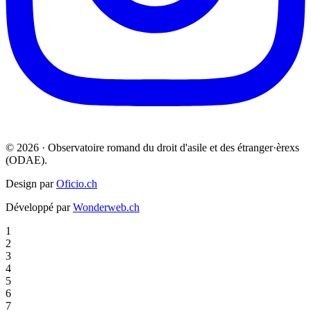
© 2026 · Observatoire romand du droit d'asile et des étranger·èrexs
(ODAE).
Design par
Oficio.ch
Développé par
Wonderweb.ch
1
2
3
4
5
6
7