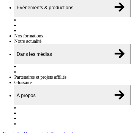
Événements & productions
Expositions & podcasts
Événements publics
Témoignages vidéos
Nos formations
Notre actualité
Dans les médias
Nos chroniques
On parle de nous…
Partenaires et projets affiliés
Glossaire
À propos
Le travail de l’ODAE
Notre équipe
Nos rapports d'activités
Nous contacter