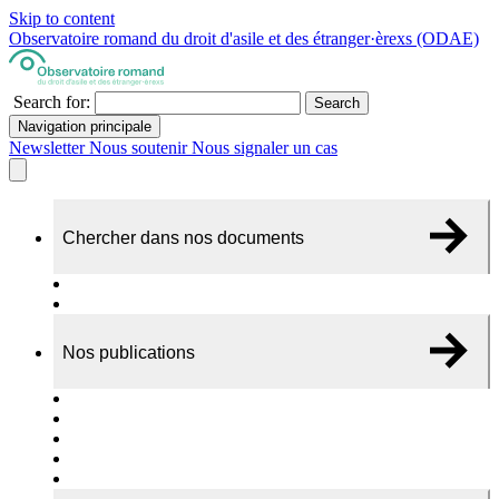
Skip to content
Observatoire romand du droit d'asile et des étranger·èrexs (ODAE)
Search for:
Search
Navigation principale
Newsletter
Nous soutenir
Nous signaler un cas
Chercher dans nos documents
Recherche
A propos de nos documents
Nos publications
Cas individuels
Rapports thématiques
Dossiers Panorama
Dépliants RADAR
Brèves - suivi d'actualités