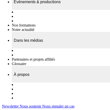
Événements & productions
Expositions & podcasts
Événements publics
Témoignages vidéos
Nos formations
Notre actualité
Dans les médias
Nos chroniques
On parle de nous…
Partenaires et projets affiliés
Glossaire
À propos
Le travail de l’ODAE
Notre équipe
Nos rapports d'activités
Nous contacter
Newsletter
Nous soutenir
Nous signaler un cas