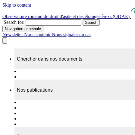
Skip to content
Observatoire romand du droit d'asile et des étranger·èrexs (ODAE)
Search for:
Search
Navigation principale
Newsletter
Nous soutenir
Nous signaler un cas
Chercher dans nos documents
Recherche
A propos de nos documents
Nos publications
Cas individuels
Rapports thématiques
Dossiers Panorama
Dépliants RADAR
Brèves - suivi d'actualités