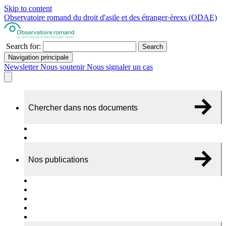
Skip to content
Observatoire romand du droit d'asile et des étranger·èrexs (ODAE)
Search for:
Search
Navigation principale
Newsletter
Nous soutenir
Nous signaler un cas
Chercher dans nos documents
Recherche
A propos de nos documents
Nos publications
Cas individuels
Rapports thématiques
Dossiers Panorama
Dépliants RADAR
Brèves - suivi d'actualités