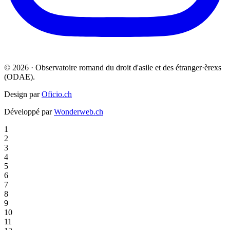
© 2026 · Observatoire romand du droit d'asile et des étranger·èrexs
(ODAE).
Design par
Oficio.ch
Développé par
Wonderweb.ch
1
2
3
4
5
6
7
8
9
10
11