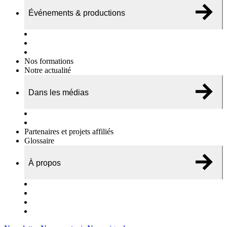
Événements & productions
Expositions & podcasts
Événements publics
Témoignages vidéos
Nos formations
Notre actualité
Dans les médias
Nos chroniques
On parle de nous…
Partenaires et projets affiliés
Glossaire
À propos
Le travail de l’ODAE
Notre équipe
Nos rapports d'activités
Nous contacter