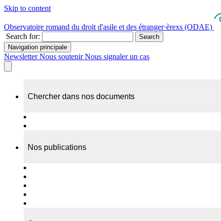
Skip to content
Observatoire romand du droit d'asile et des étranger·èrexs (ODAE)
Search for:
Search
Navigation principale
Newsletter
Nous soutenir
Nous signaler un cas
Chercher dans nos documents
Recherche
A propos de nos documents
Nos publications
Cas individuels
Rapports thématiques
Dossiers Panorama
Dépliants RADAR
Brèves - suivi d'actualités