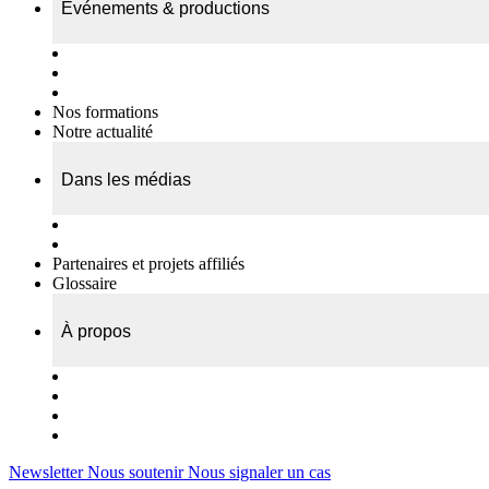
Événements & productions
Expositions & podcasts
Événements publics
Témoignages vidéos
Nos formations
Notre actualité
Dans les médias
Nos chroniques
On parle de nous…
Partenaires et projets affiliés
Glossaire
À propos
Le travail de l’ODAE
Notre équipe
Nos rapports d'activités
Nous contacter
Newsletter
Nous soutenir
Nous signaler un cas