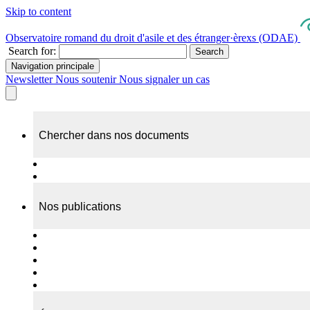
Skip to content
Observatoire romand du droit d'asile et des étranger·èrexs (ODAE)
Search for:
Search
Navigation principale
Newsletter
Nous soutenir
Nous signaler un cas
Chercher dans nos documents
Recherche
A propos de nos documents
Nos publications
Cas individuels
Rapports thématiques
Dossiers Panorama
Dépliants RADAR
Brèves - suivi d'actualités