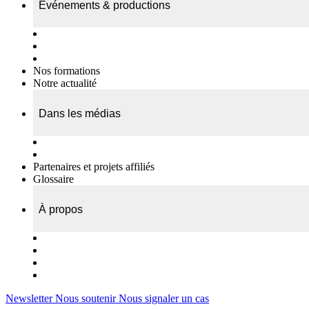
Événements & productions
Expositions & podcasts
Événements publics
Témoignages vidéos
Nos formations
Notre actualité
Dans les médias
Nos chroniques
On parle de nous…
Partenaires et projets affiliés
Glossaire
À propos
Le travail de l’ODAE
Notre équipe
Nos rapports d'activités
Nous contacter
Newsletter
Nous soutenir
Nous signaler un cas