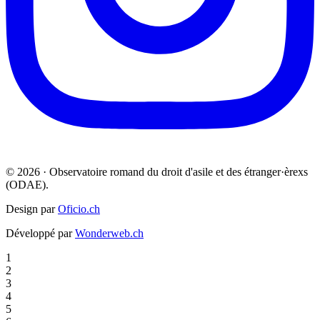
© 2026 · Observatoire romand du droit d'asile et des étranger·èrexs
(ODAE).
Design par
Oficio.ch
Développé par
Wonderweb.ch
1
2
3
4
5