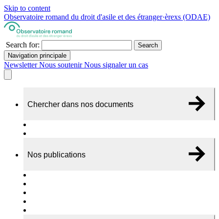
Skip to content
Observatoire romand du droit d'asile et des étranger·èrexs (ODAE)
Search for:
Search
Navigation principale
Newsletter
Nous soutenir
Nous signaler un cas
Chercher dans nos documents
Recherche
A propos de nos documents
Nos publications
Cas individuels
Rapports thématiques
Dossiers Panorama
Dépliants RADAR
Brèves - suivi d'actualités