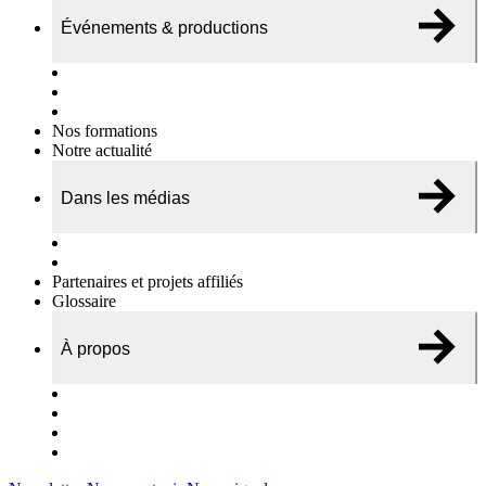
Événements & productions
Expositions & podcasts
Événements publics
Témoignages vidéos
Nos formations
Notre actualité
Dans les médias
Nos chroniques
On parle de nous…
Partenaires et projets affiliés
Glossaire
À propos
Le travail de l’ODAE
Notre équipe
Nos rapports d'activités
Nous contacter