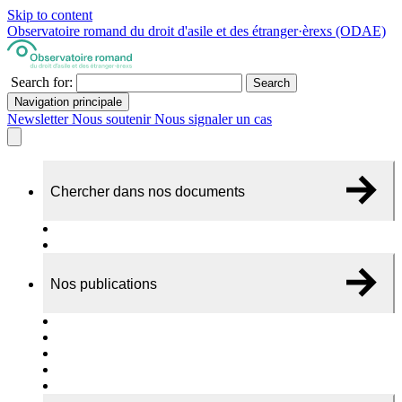
Skip to content
Observatoire romand du droit d'asile et des étranger·èrexs (ODAE)
Search for:
Search
Navigation principale
Newsletter
Nous soutenir
Nous signaler un cas
Chercher dans nos documents
Recherche
A propos de nos documents
Nos publications
Cas individuels
Rapports thématiques
Dossiers Panorama
Dépliants RADAR
Brèves - suivi d'actualités