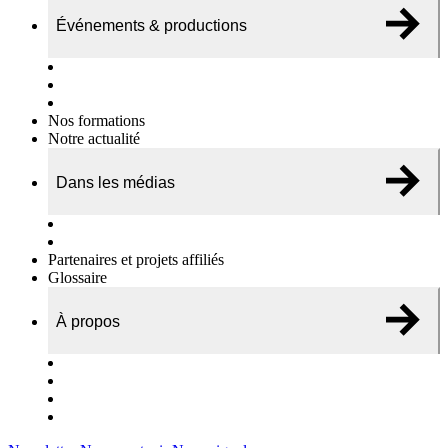
Événements & productions
Expositions & podcasts
Événements publics
Témoignages vidéos
Nos formations
Notre actualité
Dans les médias
Nos chroniques
On parle de nous…
Partenaires et projets affiliés
Glossaire
À propos
Le travail de l’ODAE
Notre équipe
Nos rapports d'activités
Nous contacter