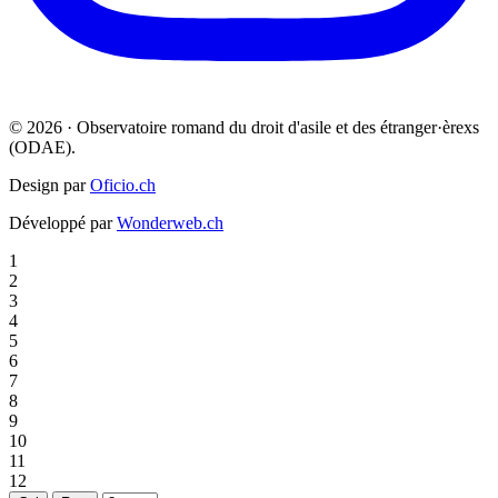
© 2026 · Observatoire romand du droit d'asile et des étranger·èrexs
(ODAE).
Design par
Oficio.ch
Développé par
Wonderweb.ch
1
2
3
4
5
6
7
8
9
10
11
12