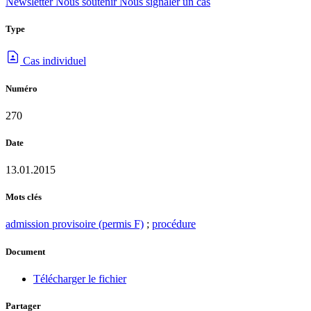
Newsletter
Nous soutenir
Nous signaler un cas
Type
Cas individuel
Numéro
270
Date
13.01.2015
Mots clés
admission provisoire (permis F)
;
procédure
Document
Télécharger le fichier
Partager