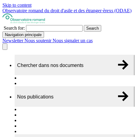
Skip to content
Observatoire romand du droit d'asile et des étranger·èrexs (ODAE)
Search for:
Search
Navigation principale
Newsletter
Nous soutenir
Nous signaler un cas
Chercher dans nos documents
Recherche
A propos de nos documents
Nos publications
Cas individuels
Rapports thématiques
Dossiers Panorama
Dépliants RADAR
Brèves - suivi d'actualités