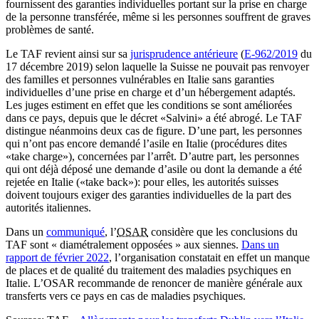
fournissent des garanties individuelles portant sur la prise en charge
de la personne transférée, même si les personnes souffrent de graves
problèmes de santé.
Le TAF revient ainsi sur sa
jurisprudence antérieure
(
E-962/2019
du
17 décembre 2019) selon laquelle la Suisse ne pouvait pas renvoyer
des familles et personnes vulnérables en Italie sans garanties
individuelles d’une prise en charge et d’un hébergement adaptés.
Les juges estiment en effet que les conditions se sont améliorées
dans ce pays, depuis que le décret «Salvini» a été abrogé. Le TAF
distingue néanmoins deux cas de figure. D’une part, les personnes
qui n’ont pas encore demandé l’asile en Italie (procédures dites
«take charge»), concernées par l’arrêt. D’autre part, les personnes
qui ont déjà déposé une demande d’asile ou dont la demande a été
rejetée en Italie («take back»): pour elles, les autorités suisses
doivent toujours exiger des garanties individuelles de la part des
autorités italiennes.
Dans un
communiqué
, l’
OSAR
considère que les conclusions du
TAF sont « diamétralement opposées » aux siennes.
Dans un
rapport de février 2022
, l’organisation constatait en effet un manque
de places et de qualité du traitement des maladies psychiques en
Italie. L’OSAR recommande de renoncer de manière générale aux
transferts vers ce pays en cas de maladies psychiques.