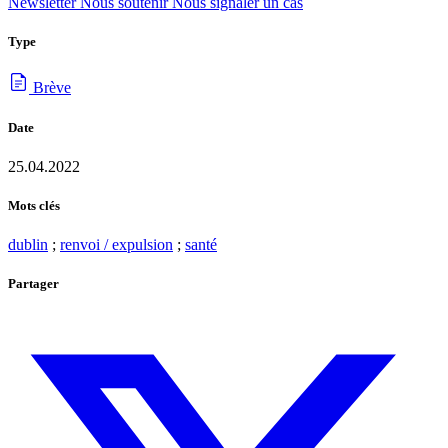
Newsletter
Nous soutenir
Nous signaler un cas
Type
Brève
Date
25.04.2022
Mots clés
dublin
;
renvoi / expulsion
;
santé
Partager