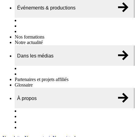
Événements & productions
Expositions & podcasts
Événements publics
Témoignages vidéos
Nos formations
Notre actualité
Dans les médias
Nos chroniques
On parle de nous…
Partenaires et projets affiliés
Glossaire
À propos
Le travail de l’ODAE
Notre équipe
Nos rapports d'activités
Nous contacter