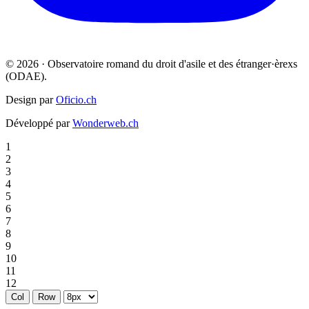
© 2026 · Observatoire romand du droit d'asile et des étranger·èrexs
(ODAE).
Design par
Oficio.ch
Développé par
Wonderweb.ch
1
2
3
4
5
6
7
8
9
10
11
12
Col
Row