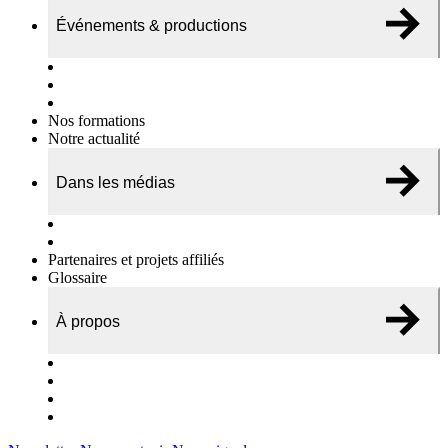
Événements & productions
Expositions & podcasts
Événements publics
Témoignages vidéos
Nos formations
Notre actualité
Dans les médias
Nos chroniques
On parle de nous…
Partenaires et projets affiliés
Glossaire
À propos
Le travail de l’ODAE
Notre équipe
Nos rapports d'activités
Nous contacter