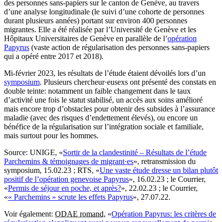
des personnes sans-papiers sur le canton de Genève, au travers
d’une analyse longitudinale (le suivi d’une cohorte de personnes
durant plusieurs années) portant sur environ 400 personnes
migrantes. Elle a été réalisée par l’Université de Genève et les
Hôpitaux Universitaires de Genève en parallèle de l’
opération
Papyrus
(vaste action de régularisation des personnes sans-papiers
qui a opéré entre 2017 et 2018).
Mi-février 2023, les résultats de l’étude étaient dévoilés lors d’un
symposium
. Plusieurs chercheur·eusexs ont présenté des constats en
double teinte: notamment un faible changement dans le taux
d’activité une fois le statut stabilisé, un accès aux soins amélioré
mais encore trop d’obstacles pour obtenir des subsides à l’assurance
maladie (avec des risques d’endettement élevés), ou encore un
bénéfice de la régularisation sur l’intégration sociale et familiale,
mais surtout pour les hommes.
Source:
UNIGE, «
Sortir de la clandestinité – Résultats de l’étude
Parchemins & témoignages de migrant·es
», retransmission du
symposium, 15.02.23 ; RTS, «
Une vaste étude dresse un bilan plutôt
positif de l’opération genevoise Papyrus
», 16.02.23 ; le Courrier,
«
Permis de séjour en poche, et après?
», 22.02.23 ; le Courrier,
«
« Parchemins » scrute les effets Papyrus
», 27.07.22.
Voir également:
ODAE romand
, «
Opération Papyrus: les critères de