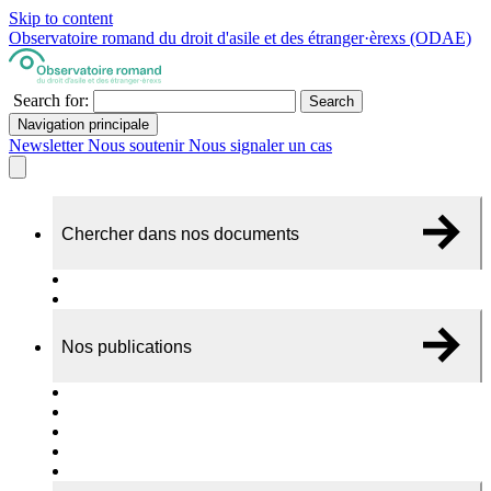
Skip to content
Observatoire romand du droit d'asile et des étranger·èrexs (ODAE)
Search for:
Search
Navigation principale
Newsletter
Nous soutenir
Nous signaler un cas
Chercher dans nos documents
Recherche
A propos de nos documents
Nos publications
Cas individuels
Rapports thématiques
Dossiers Panorama
Dépliants RADAR
Brèves - suivi d'actualités