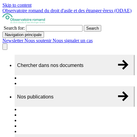
Skip to content
Observatoire romand du droit d'asile et des étranger·èrexs (ODAE)
Search for:
Search
Navigation principale
Newsletter
Nous soutenir
Nous signaler un cas
Chercher dans nos documents
Recherche
A propos de nos documents
Nos publications
Cas individuels
Rapports thématiques
Dossiers Panorama
Dépliants RADAR
Brèves - suivi d'actualités