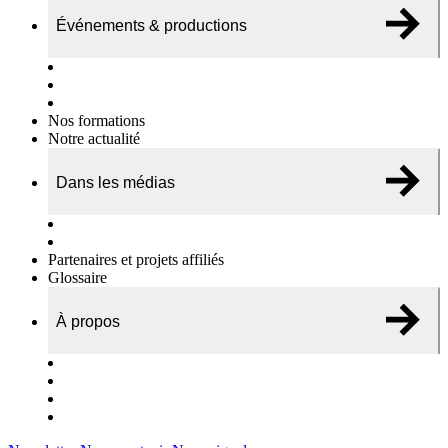
Événements & productions
Expositions & podcasts
Événements publics
Témoignages vidéos
Nos formations
Notre actualité
Dans les médias
Nos chroniques
On parle de nous…
Partenaires et projets affiliés
Glossaire
À propos
Le travail de l’ODAE
Notre équipe
Nos rapports d'activités
Nous contacter