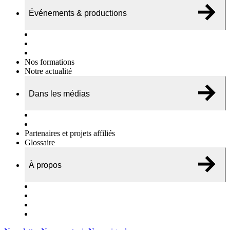
Événements & productions
Expositions & podcasts
Événements publics
Témoignages vidéos
Nos formations
Notre actualité
Dans les médias
Nos chroniques
On parle de nous…
Partenaires et projets affiliés
Glossaire
À propos
Le travail de l’ODAE
Notre équipe
Nos rapports d'activités
Nous contacter