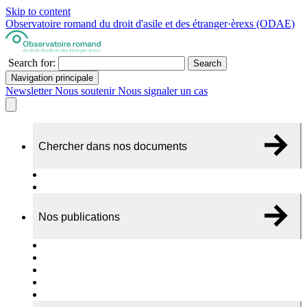
Skip to content
Observatoire romand du droit d'asile et des étranger·èrexs (ODAE)
Search for:
Search
Navigation principale
Newsletter
Nous soutenir
Nous signaler un cas
Chercher dans nos documents
Recherche
A propos de nos documents
Nos publications
Cas individuels
Rapports thématiques
Dossiers Panorama
Dépliants RADAR
Brèves - suivi d'actualités