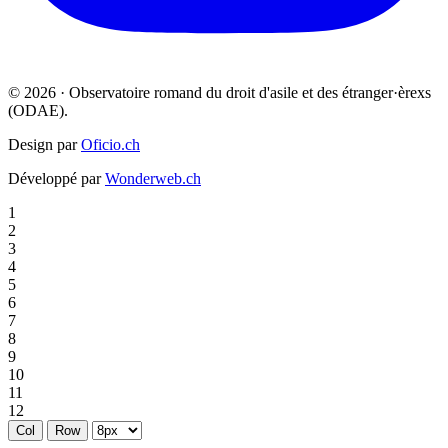
© 2026 · Observatoire romand du droit d'asile et des étranger·èrexs
(ODAE).
Design par
Oficio.ch
Développé par
Wonderweb.ch
1
2
3
4
5
6
7
8
9
10
11
12
Col
Row