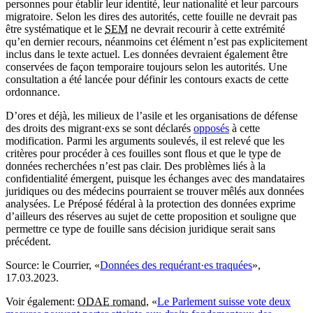
personnes pour établir leur identité, leur nationalité et leur parcours
migratoire. Selon les dires des autorités, cette fouille ne devrait pas
être systématique et le
SEM
ne devrait recourir à cette extrémité
qu’en dernier recours, néanmoins cet élément n’est pas explicitement
inclus dans le texte actuel. Les données devraient également être
conservées de façon temporaire toujours selon les autorités. Une
consultation a été lancée pour définir les contours exacts de cette
ordonnance.
D’ores et déjà, les milieux de l’asile et les organisations de défense
des droits des migrant·exs se sont déclarés
opposés
à cette
modification. Parmi les arguments soulevés, il est relevé que les
critères pour procéder à ces fouilles sont flous et que le type de
données recherchées n’est pas clair. Des problèmes liés à la
confidentialité émergent, puisque les échanges avec des mandataires
juridiques ou des médecins pourraient se trouver mêlés aux données
analysées. Le Préposé fédéral à la protection des données exprime
d’ailleurs des réserves au sujet de cette proposition et souligne que
permettre ce type de fouille sans décision juridique serait sans
précédent.
Source:
le Courrier, «
Données des requérant·es traquées
»,
17.03.2023.
Voir également:
ODAE romand
, «
Le Parlement suisse vote deux