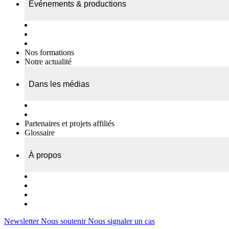
Événements & productions
Expositions & podcasts
Événements publics
Témoignages vidéos
Nos formations
Notre actualité
Dans les médias
Nos chroniques
On parle de nous…
Partenaires et projets affiliés
Glossaire
À propos
Le travail de l’ODAE
Notre équipe
Nos rapports d'activités
Nous contacter
Newsletter
Nous soutenir
Nous signaler un cas