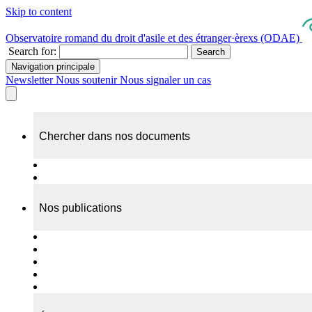
Skip to content
Observatoire romand du droit d'asile et des étranger·èrexs (ODAE)
Search for:
Search
Navigation principale
Newsletter
Nous soutenir
Nous signaler un cas
Chercher dans nos documents
Recherche
A propos de nos documents
Nos publications
Cas individuels
Rapports thématiques
Dossiers Panorama
Dépliants RADAR
Brèves - suivi d'actualités