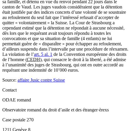
sa famille, et détenu en vue du renvoi pendant 22 jours dans le
canton de Vaud. Les juges vaudois considéraient que la détention
était justifiée par des indices concrets d’une volonté de se soustraire
au refoulement du seul fait que l’intéressé refusait d’accepter de
quitter « volontairement » la Suisse. La Cour de Strasbourg a
cependant estimé que la détention ne répondait à aucune nécessité,
dès lors que le requérant avait toujours répondu à toutes les
convocations et que sa situation de famille (4 enfants) ne lui
permettait guère de « disparaître » pour échapper au refoulement,
d’ailleurs suspendu dans l’intervalle par une procédure de réexamen.
La violation de l’
art. 5 al. 1
de la Convention européenne des droits
de l’homme (
CEDH
), qui consacre le droit à la liberté, a été admise
à l’unanimité des juges de Strasbourg, qui ont en outre accordé au
requérant une indemnité de 10’000 euros.
Source:
affaire Jusic contre Suisse
Contact
ODAE romand
Observatoire romand du droit d’asile et des étranger·èrexs
Case postale 270
1211 Genève 8