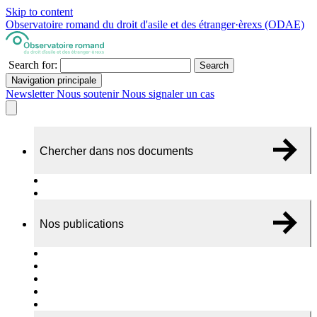
Skip to content
Observatoire romand du droit d'asile et des étranger·èrexs (ODAE)
Search for:
Search
Navigation principale
Newsletter
Nous soutenir
Nous signaler un cas
Chercher dans nos documents
Recherche
A propos de nos documents
Nos publications
Cas individuels
Rapports thématiques
Dossiers Panorama
Dépliants RADAR
Brèves - suivi d'actualités