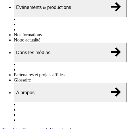
Événements & productions
Expositions & podcasts
Événements publics
Témoignages vidéos
Nos formations
Notre actualité
Dans les médias
Nos chroniques
On parle de nous…
Partenaires et projets affiliés
Glossaire
À propos
Le travail de l’ODAE
Notre équipe
Nos rapports d'activités
Nous contacter