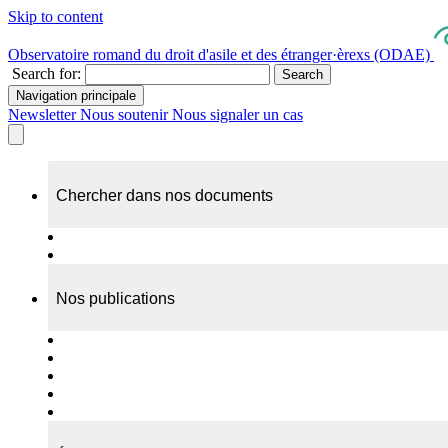
Skip to content
Observatoire romand du droit d'asile et des étranger·èrexs (ODAE)
Search for:
Search
Navigation principale
Newsletter
Nous soutenir
Nous signaler un cas
Chercher dans nos documents
Recherche
A propos de nos documents
Nos publications
Cas individuels
Rapports thématiques
Dossiers Panorama
Dépliants RADAR
Brèves - suivi d'actualités