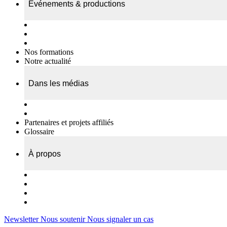
Événements & productions
Expositions & podcasts
Événements publics
Témoignages vidéos
Nos formations
Notre actualité
Dans les médias
Nos chroniques
On parle de nous…
Partenaires et projets affiliés
Glossaire
À propos
Le travail de l’ODAE
Notre équipe
Nos rapports d'activités
Nous contacter
Newsletter
Nous soutenir
Nous signaler un cas