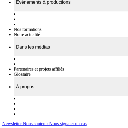
Événements & productions
Expositions & podcasts
Événements publics
Témoignages vidéos
Nos formations
Notre actualité
Dans les médias
Nos chroniques
On parle de nous…
Partenaires et projets affiliés
Glossaire
À propos
Le travail de l’ODAE
Notre équipe
Nos rapports d'activités
Nous contacter
Newsletter
Nous soutenir
Nous signaler un cas