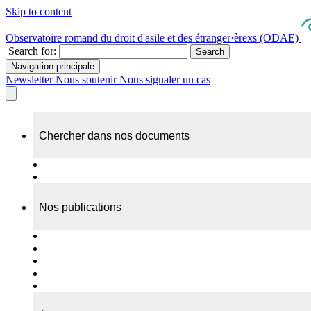
Skip to content
Observatoire romand du droit d'asile et des étranger·èrexs (ODAE)
Search for:
Search
Navigation principale
Newsletter
Nous soutenir
Nous signaler un cas
Chercher dans nos documents
Recherche
A propos de nos documents
Nos publications
Cas individuels
Rapports thématiques
Dossiers Panorama
Dépliants RADAR
Brèves - suivi d'actualités