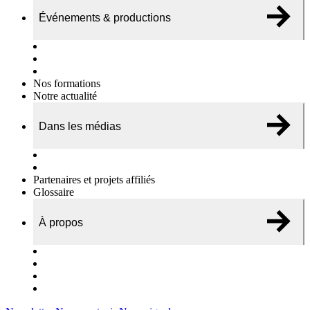
Événements & productions
Expositions & podcasts
Événements publics
Témoignages vidéos
Nos formations
Notre actualité
Dans les médias
Nos chroniques
On parle de nous…
Partenaires et projets affiliés
Glossaire
À propos
Le travail de l’ODAE
Notre équipe
Nos rapports d'activités
Nous contacter