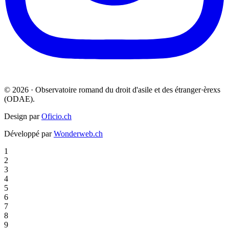
© 2026 · Observatoire romand du droit d'asile et des étranger·èrexs
(ODAE).
Design par
Oficio.ch
Développé par
Wonderweb.ch
1
2
3
4
5
6
7
8
9