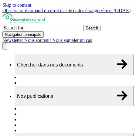
Skip to content
Observatoire romand du droit d'asile et des étranger·èrexs (ODAE)
Search for:
Search
Navigation principale
Newsletter
Nous soutenir
Nous signaler un cas
Chercher dans nos documents
Recherche
A propos de nos documents
Nos publications
Cas individuels
Rapports thématiques
Dossiers Panorama
Dépliants RADAR
Brèves - suivi d'actualités