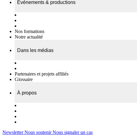
Événements & productions
Expositions & podcasts
Événements publics
Témoignages vidéos
Nos formations
Notre actualité
Dans les médias
Nos chroniques
On parle de nous…
Partenaires et projets affiliés
Glossaire
À propos
Le travail de l’ODAE
Notre équipe
Nos rapports d'activités
Nous contacter
Newsletter
Nous soutenir
Nous signaler un cas