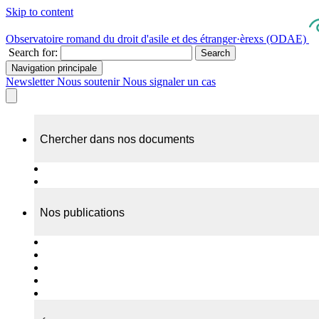
Skip to content
Observatoire romand du droit d'asile et des étranger·èrexs (ODAE)
Search for:
Search
Navigation principale
Newsletter
Nous soutenir
Nous signaler un cas
Chercher dans nos documents
Recherche
A propos de nos documents
Nos publications
Cas individuels
Rapports thématiques
Dossiers Panorama
Dépliants RADAR
Brèves - suivi d'actualités