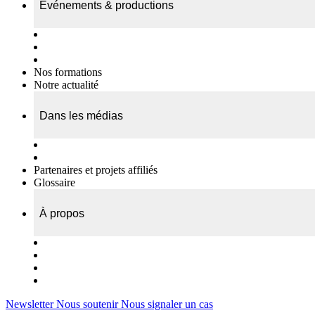
Événements & productions
Expositions & podcasts
Événements publics
Témoignages vidéos
Nos formations
Notre actualité
Dans les médias
Nos chroniques
On parle de nous…
Partenaires et projets affiliés
Glossaire
À propos
Le travail de l’ODAE
Notre équipe
Nos rapports d'activités
Nous contacter
Newsletter
Nous soutenir
Nous signaler un cas