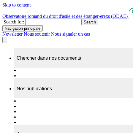
Skip to content
Observatoire romand du droit d'asile et des étranger·èrexs (ODAE)
Search for:
Search
Navigation principale
Newsletter
Nous soutenir
Nous signaler un cas
Chercher dans nos documents
Recherche
A propos de nos documents
Nos publications
Cas individuels
Rapports thématiques
Dossiers Panorama
Dépliants RADAR
Brèves - suivi d'actualités