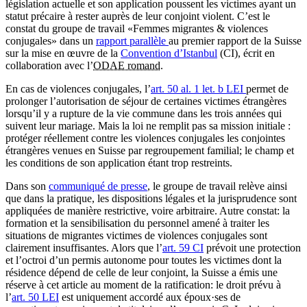
législation actuelle et son application poussent les victimes ayant un
statut précaire à rester auprès de leur conjoint violent. C’est le
constat du groupe de travail «Femmes migrantes & violences
conjugales» dans un
rapport parallèle
au premier rapport de la Suisse
sur la mise en œuvre de la
Convention d’Istanbul
(CI), écrit en
collaboration avec l’
ODAE romand
.
En cas de violences conjugales, l’
art. 50 al. 1 let. b LEI
permet de
prolonger l’autorisation de séjour de certaines victimes étrangères
lorsqu’il y a rupture de la vie commune dans les trois années qui
suivent leur mariage. Mais la loi ne remplit pas sa mission initiale :
protéger réellement contre les violences conjugales les conjointes
étrangères venues en Suisse par regroupement familial; le champ et
les conditions de son application étant trop restreints.
Dans son
communiqué de presse
, le groupe de travail relève ainsi
que dans la pratique, les dispositions légales et la jurisprudence sont
appliquées de manière restrictive, voire arbitraire. Autre constat: la
formation et la sensibilisation du personnel amené à traiter les
situations de migrantes victimes de violences conjugales sont
clairement insuffisantes. Alors que l’
art. 59 CI
prévoit une protection
et l’octroi d’un permis autonome pour toutes les victimes dont la
résidence dépend de celle de leur conjoint, la Suisse a émis une
réserve à cet article au moment de la ratification: le droit prévu à
l’
art. 50 LEI
est uniquement accordé aux époux·ses de