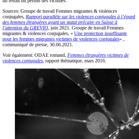
un retrait du permis des victimes.
Sources
: Groupe de travail Femmes migrantes & violences
conjugales,
Rapport parallèle sur les violences conjugales à l’égard
des femmes étrangères ayant un statut précaire en Suisse à
l’attention du GREVIO
, juin 2021. Groupe de travail Femmes
migrantes & violences conjugales, «
Une protection insuffisante
pour les femmes migrantes victimes de violences conjugales
« ,
communiqué de presse, 30.06.2021.
Voir également
: ODAE romand,
Femmes étrangères victimes de
violences conjugales
, rapport thématique, mars 2016.