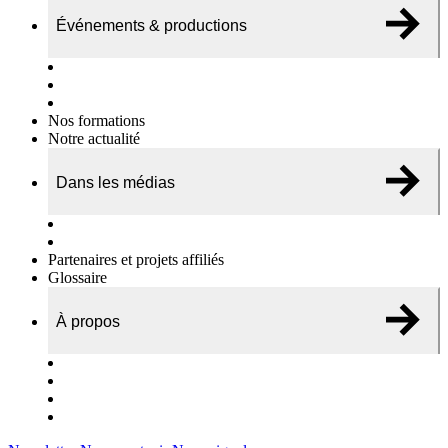
Événements & productions
Expositions & podcasts
Événements publics
Témoignages vidéos
Nos formations
Notre actualité
Dans les médias
Nos chroniques
On parle de nous…
Partenaires et projets affiliés
Glossaire
À propos
Le travail de l’ODAE
Notre équipe
Nos rapports d'activités
Nous contacter