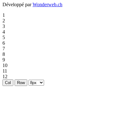
Développé par
Wonderweb.ch
1
2
3
4
5
6
7
8
9
10
11
12
Col
Row