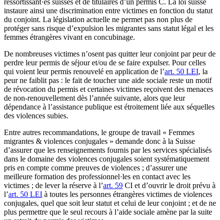
ressortissant·es suisses et de titulaires d’un permis C. La loi suisse
instaure ainsi une discrimination entre victimes en fonction du statut
du conjoint. La législation actuelle ne permet pas non plus de
protéger sans risque d’expulsion les migrantes sans statut légal et les
femmes étrangères vivant en concubinage.
De nombreuses victimes n’osent pas quitter leur conjoint par peur de
perdre leur permis de séjour et/ou de se faire expulser. Pour celles
qui voient leur permis renouvelé en application de l’
art. 50 LEI
, la
peur ne faiblit pas : le fait de toucher une aide sociale reste un motif
de révocation du permis et certaines victimes reçoivent des menaces
de non-renouvellement dès l’année suivante, alors que leur
dépendance à l’assistance publique est étroitement liée aux séquelles
des violences subies.
Entre autres recommandations, le groupe de travail « Femmes
migrantes & violences conjugales » demande donc à la Suisse
d’assurer que les renseignements fournis par les services spécialisés
dans le domaine des violences conjugales soient systématiquement
pris en compte comme preuves de violences ; d’assurer une
meilleure formation des professionnel·les en contact avec les
victimes ; de lever la réserve à l’
art. 59
CI et d’ouvrir le droit prévu à
l’
art. 50 LEI
à toutes les personnes étrangères victimes de violences
conjugales, quel que soit leur statut et celui de leur conjoint ; et de ne
plus permettre que le seul recours à l’aide sociale amène par la suite