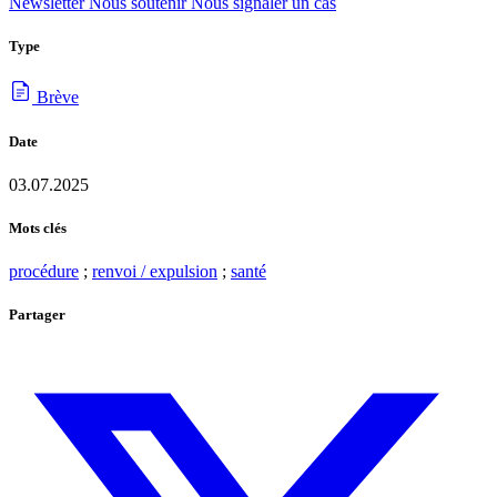
Newsletter
Nous soutenir
Nous signaler un cas
Type
Brève
Date
03.07.2025
Mots clés
procédure
;
renvoi / expulsion
;
santé
Partager