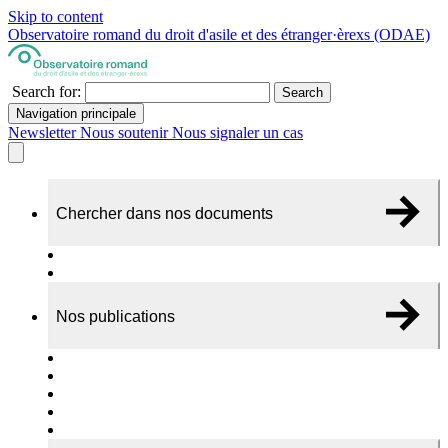
Skip to content
Observatoire romand du droit d'asile et des étranger·èrexs (ODAE)
Search for:
Search
Navigation principale
Newsletter
Nous soutenir
Nous signaler un cas
Chercher dans nos documents
Recherche
A propos de nos documents
Nos publications
Cas individuels
Rapports thématiques
Dossiers Panorama
Dépliants RADAR
Brèves - suivi d'actualités