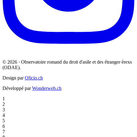
© 2026 · Observatoire romand du droit d'asile et des étranger·èrexs
(ODAE).
Design par
Oficio.ch
Développé par
Wonderweb.ch
1
2
3
4
5
6
7