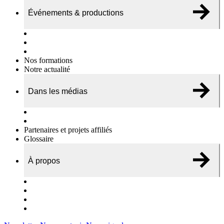
Événements & productions
Expositions & podcasts
Événements publics
Témoignages vidéos
Nos formations
Notre actualité
Dans les médias
Nos chroniques
On parle de nous…
Partenaires et projets affiliés
Glossaire
À propos
Le travail de l’ODAE
Notre équipe
Nos rapports d'activités
Nous contacter