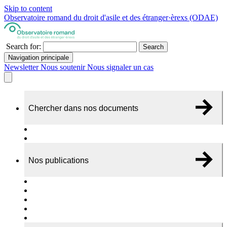
Skip to content
Observatoire romand du droit d'asile et des étranger·èrexs (ODAE)
Search for:
Search
Navigation principale
Newsletter
Nous soutenir
Nous signaler un cas
Chercher dans nos documents
Recherche
A propos de nos documents
Nos publications
Cas individuels
Rapports thématiques
Dossiers Panorama
Dépliants RADAR
Brèves - suivi d'actualités