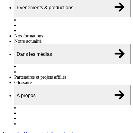
Événements & productions
Expositions & podcasts
Événements publics
Témoignages vidéos
Nos formations
Notre actualité
Dans les médias
Nos chroniques
On parle de nous…
Partenaires et projets affiliés
Glossaire
À propos
Le travail de l’ODAE
Notre équipe
Nos rapports d'activités
Nous contacter