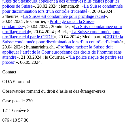
juges de Strasbourg appellent à des directives plus claires pour les
polices de Suisse
», 20.02.2024 ; lematin.ch, «
La Suisse condamnée
pour discrimination lors d’un contrôle d’identité
», 20.04.2024 ;
24heures, «
La Suisse est condamnée pour profilage racial
»,
20.04.2024 ; le Courrier, «
Profilage racial: la Suisse
condamnée
», 20.04.2024 ; 20minutes, «
La Suisse condamnée pour
profilage racial
», 20.04.2024 ; Blick, «
La Suisse condamnée pour
profilage racial par le CEDH
», 20.04.2024 ; Mediapart, «
CEDH: la
Suisse condamnée pour discrimination lors d’un contrôle d’identité
»,
20.04.2024 ; humanrights.ch, «
Profilage raciste: la Suisse doit
appliquer l’arrêt de la Cour européenne des droits de l’homme sans
attendre
», 21.03.2024 ; le Courrier, «
ʺLa police risque de perdre ses
procèsʺ
», 06.05.2024.
Contact
ODAE romand
Observatoire romand du droit d’asile et des étranger·èrexs
Case postale 270
1211 Genève 8
076 410 57 30