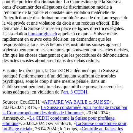
contrôle policier discriminatoire. La Cour estime que la Suisse a
omis d’examiner des allégations de discrimination raciale à
l’encontre de la police et constate une violation matérielle de
l’interdiction de discrimination combinée avec le droit au respect de
la vie privée et une violation du droit à un recours effectif. Elle
demande à la Suisse la mise en place de lignes directrices légales.
L’association
humanrights.ch
appelle à ce que la Suisse mette
rapidement en œuvre cette décision, en demandant que les
responsables à tous les échelons des institutions suisses agissent
sérieusement contre les structures qui sous-tendent les actes racistes,
afin que les choses changent et que les procédures de dénonciations
des actes racistes aboutissent dans des délais réduits.
Ensuite, le même jour, la CourEDH a dénoncé que la Suisse a
pratiqué l’enfermement d’un délinquant souffrant de troubles
psychiques, sous le coup d’une mesure pénale, dans un
établissement pénitentiaire classique où il ne pouvait recevoir les
soins adéquats, en violation de l’
art. 3 CEDH
.
Sources
: CourEDH, «
AFFAIRE WA BAILE c. SUISSE
»,
20.04.2024 ; RTS, «
La Suisse condamnée pour profilage racial par
la Cour européenne des droits de l’homme
», 20.04.2024 ;
Amnesty.ch, «
La CEDH condamne la Suisse pour profilage
ethnique
», 20.04.2024 ; swissinfo.ch, «
La Suisse condamnée pour
profilage racial
», 26.04.2024 ; le Temps, «
Contrôle au faciès: les