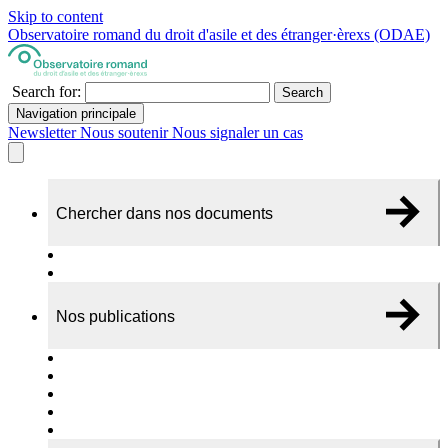
Skip to content
Observatoire romand du droit d'asile et des étranger·èrexs (ODAE)
Search for:
Search
Navigation principale
Newsletter
Nous soutenir
Nous signaler un cas
Chercher dans nos documents
Recherche
A propos de nos documents
Nos publications
Cas individuels
Rapports thématiques
Dossiers Panorama
Dépliants RADAR
Brèves - suivi d'actualités