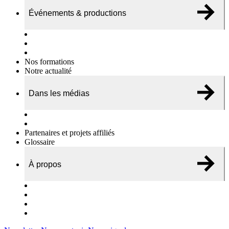
Événements & productions
Expositions & podcasts
Événements publics
Témoignages vidéos
Nos formations
Notre actualité
Dans les médias
Nos chroniques
On parle de nous…
Partenaires et projets affiliés
Glossaire
À propos
Le travail de l’ODAE
Notre équipe
Nos rapports d'activités
Nous contacter