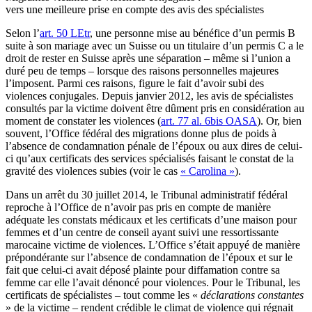
vers une meilleure prise en compte des avis des spécialistes
Selon l’
art. 50 LEtr
, une personne mise au bénéfice d’un permis B
suite à son mariage avec un Suisse ou un titulaire d’un permis C a le
droit de rester en Suisse après une séparation – même si l’union a
duré peu de temps – lorsque des raisons personnelles majeures
l’imposent. Parmi ces raisons, figure le fait d’avoir subi des
violences conjugales. Depuis janvier 2012, les avis de spécialistes
consultés par la victime doivent être dûment pris en considération au
moment de constater les violences (
art. 77 al. 6bis OASA
). Or, bien
souvent, l’Office fédéral des migrations donne plus de poids à
l’absence de condamnation pénale de l’époux ou aux dires de celui-
ci qu’aux certificats des services spécialisés faisant le constat de la
gravité des violences subies (voir le cas
« Carolina »
).
Dans un arrêt du 30 juillet 2014, le Tribunal administratif fédéral
reproche à l’Office de n’avoir pas pris en compte de manière
adéquate les constats médicaux et les certificats d’une maison pour
femmes et d’un centre de conseil ayant suivi une ressortissante
marocaine victime de violences. L’Office s’était appuyé de manière
prépondérante sur l’absence de condamnation de l’époux et sur le
fait que celui-ci avait déposé plainte pour diffamation contre sa
femme car elle l’avait dénoncé pour violences. Pour le Tribunal, les
certificats de spécialistes – tout comme les «
déclarations constantes
» de la victime – rendent crédible le climat de violence qui régnait