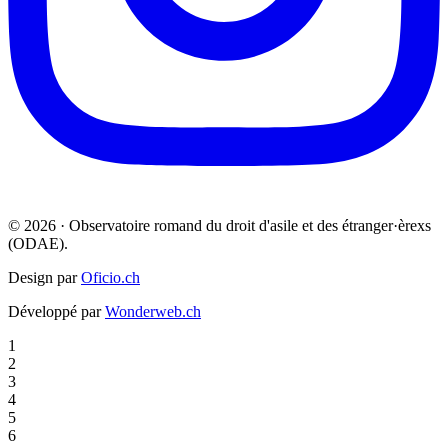
© 2026 · Observatoire romand du droit d'asile et des étranger·èrexs
(ODAE).
Design par
Oficio.ch
Développé par
Wonderweb.ch
1
2
3
4
5
6