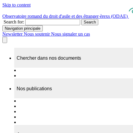
Skip to content
Observatoire romand du droit d'asile et des étranger·èrexs (ODAE)
Search for:
Search
Navigation principale
Newsletter
Nous soutenir
Nous signaler un cas
Chercher dans nos documents
Recherche
A propos de nos documents
Nos publications
Cas individuels
Rapports thématiques
Dossiers Panorama
Dépliants RADAR
Brèves - suivi d'actualités