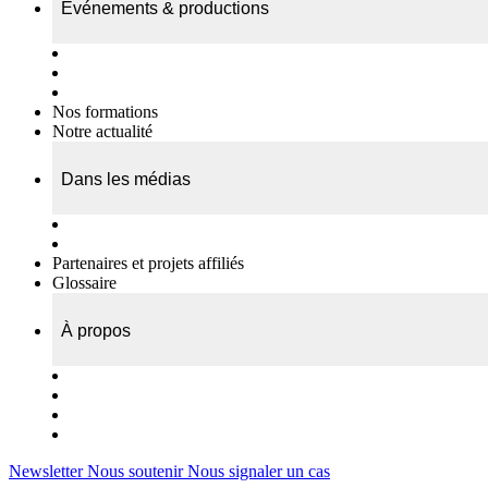
Événements & productions
Expositions & podcasts
Événements publics
Témoignages vidéos
Nos formations
Notre actualité
Dans les médias
Nos chroniques
On parle de nous…
Partenaires et projets affiliés
Glossaire
À propos
Le travail de l’ODAE
Notre équipe
Nos rapports d'activités
Nous contacter
Newsletter
Nous soutenir
Nous signaler un cas