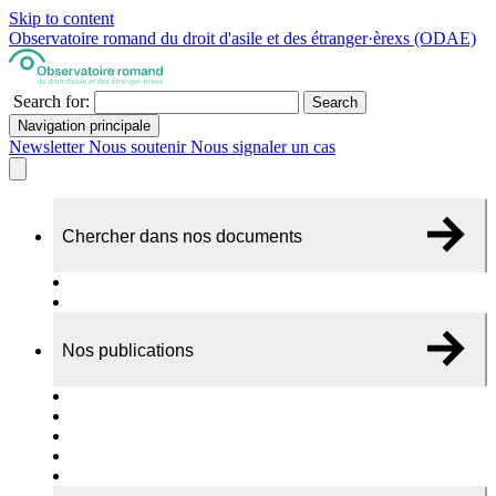
Skip to content
Observatoire romand du droit d'asile et des étranger·èrexs (ODAE)
Search for:
Search
Navigation principale
Newsletter
Nous soutenir
Nous signaler un cas
Chercher dans nos documents
Recherche
A propos de nos documents
Nos publications
Cas individuels
Rapports thématiques
Dossiers Panorama
Dépliants RADAR
Brèves - suivi d'actualités