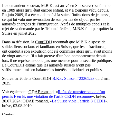
Le demandeur kosovar, M.B.K, est arrivé en Suisse avec sa famille
en 1989 alors qu’il était encore enfant, et y a toujours vécu depuis.
En juin 2009, il a été condamné à la suite d’infractions de jeunesse,
ce qui lui valu une révocation de son permis de séjour par les
autorités chargées de l’immigration. Après de multiples appels et le
rejet de sa demande par le Tribunal fédéral, M.B.K finit par quitter la
Suisse en juillet 2023.
Dans sa décision, la
CourEDH
reconnaît que M.B.K dispose de
solides liens sociaux et familiaux en Suisse, que les infractions qui
ont conduit à son expulsion ont été commises alors qu’il avait moins
de vingt ans et qu’il a fait preuve d’un bon comportement depuis
lors: il ne représente donc pas une menace pour la sécurité publique.
La CourEDH estime que les autorités suisses n’ont pas
suffisamment mis en balance les intérêts individuels et publics.
Source
: arrêt de la CourdEDH
B.K.c. Suisse n°23265/23
du 2 mai
2025.
Voir également:
ODAE romand
, «
Refus de transformation d’un
permis F en B: une violation de l’art.8 CEDH reconnue
», brève,
30.07.2024; ODAE romand, «
La Suisse viole l’article 8 CEDH
»,
brève, 03.08.2010 .
Contact