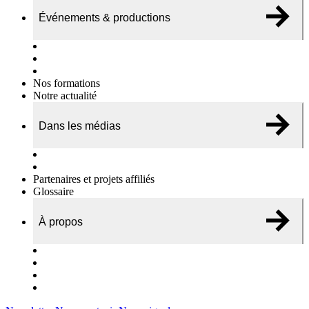
Événements & productions
Expositions & podcasts
Événements publics
Témoignages vidéos
Nos formations
Notre actualité
Dans les médias
Nos chroniques
On parle de nous…
Partenaires et projets affiliés
Glossaire
À propos
Le travail de l’ODAE
Notre équipe
Nos rapports d'activités
Nous contacter