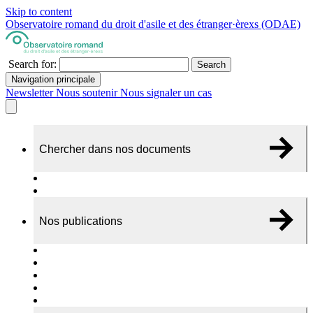
Skip to content
Observatoire romand du droit d'asile et des étranger·èrexs (ODAE)
Search for:
Search
Navigation principale
Newsletter
Nous soutenir
Nous signaler un cas
Chercher dans nos documents
Recherche
A propos de nos documents
Nos publications
Cas individuels
Rapports thématiques
Dossiers Panorama
Dépliants RADAR
Brèves - suivi d'actualités