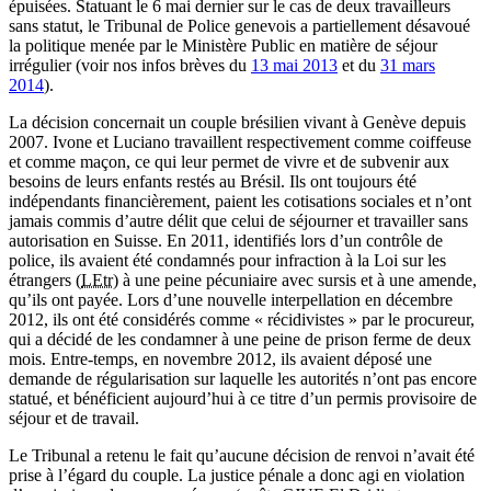
épuisées. Statuant le 6 mai dernier sur le cas de deux travailleurs
sans statut, le Tribunal de Police genevois a partiellement désavoué
la politique menée par le Ministère Public en matière de séjour
irrégulier (voir nos infos brèves du
13 mai 2013
et du
31 mars
2014
).
La décision concernait un couple brésilien vivant à Genève depuis
2007. Ivone et Luciano travaillent respectivement comme coiffeuse
et comme maçon, ce qui leur permet de vivre et de subvenir aux
besoins de leurs enfants restés au Brésil. Ils ont toujours été
indépendants financièrement, paient les cotisations sociales et n’ont
jamais commis d’autre délit que celui de séjourner et travailler sans
autorisation en Suisse. En 2011, identifiés lors d’un contrôle de
police, ils avaient été condamnés pour infraction à la Loi sur les
étrangers (
LEtr
) à une peine pécuniaire avec sursis et à une amende,
qu’ils ont payée. Lors d’une nouvelle interpellation en décembre
2012, ils ont été considérés comme « récidivistes » par le procureur,
qui a décidé de les condamner à une peine de prison ferme de deux
mois. Entre-temps, en novembre 2012, ils avaient déposé une
demande de régularisation sur laquelle les autorités n’ont pas encore
statué, et bénéficient aujourd’hui à ce titre d’un permis provisoire de
séjour et de travail.
Le Tribunal a retenu le fait qu’aucune décision de renvoi n’avait été
prise à l’égard du couple. La justice pénale a donc agi en violation