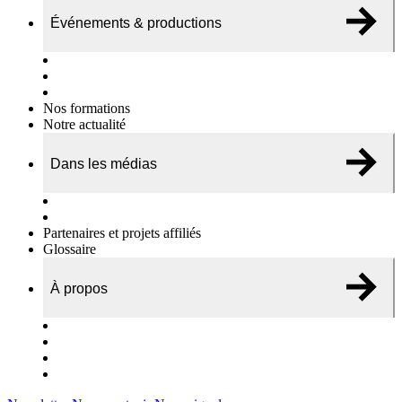
Événements & productions
Expositions & podcasts
Événements publics
Témoignages vidéos
Nos formations
Notre actualité
Dans les médias
Nos chroniques
On parle de nous…
Partenaires et projets affiliés
Glossaire
À propos
Le travail de l’ODAE
Notre équipe
Nos rapports d'activités
Nous contacter