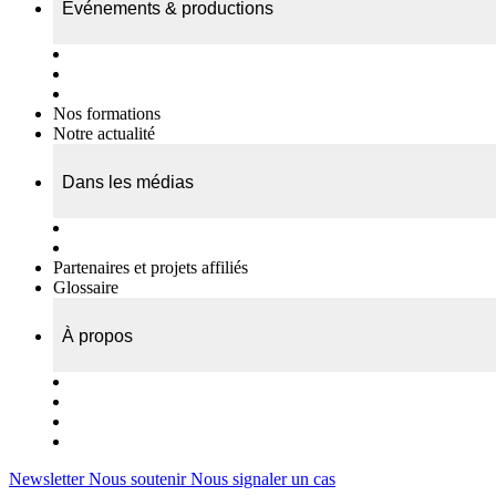
Événements & productions
Expositions & podcasts
Événements publics
Témoignages vidéos
Nos formations
Notre actualité
Dans les médias
Nos chroniques
On parle de nous…
Partenaires et projets affiliés
Glossaire
À propos
Le travail de l’ODAE
Notre équipe
Nos rapports d'activités
Nous contacter
Newsletter
Nous soutenir
Nous signaler un cas