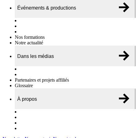
Événements & productions
Expositions & podcasts
Événements publics
Témoignages vidéos
Nos formations
Notre actualité
Dans les médias
Nos chroniques
On parle de nous…
Partenaires et projets affiliés
Glossaire
À propos
Le travail de l’ODAE
Notre équipe
Nos rapports d'activités
Nous contacter