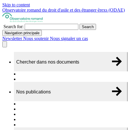
Skip to content
Observatoire romand du droit d'asile et des étranger·èrexs (ODAE)
Search for:
Search
Navigation principale
Newsletter
Nous soutenir
Nous signaler un cas
Chercher dans nos documents
Recherche
A propos de nos documents
Nos publications
Cas individuels
Rapports thématiques
Dossiers Panorama
Dépliants RADAR
Brèves - suivi d'actualités