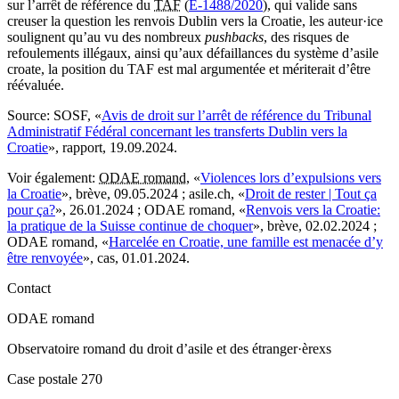
sur l’arrêt de référence du
TAF
(
E-1488/2020
), qui valide sans
creuser la question les renvois Dublin vers la Croatie, les auteur·ice
soulignent qu’au vu des nombreux
pushbacks
, des risques de
refoulements illégaux, ainsi qu’aux défaillances du système d’asile
croate, la position du TAF est mal argumentée et mériterait d’être
réévaluée.
Source
: SOSF, «
Avis de droit sur l’arrêt de référence du Tribunal
Administratif Fédéral concernant les transferts Dublin vers la
Croatie
», rapport, 19.09.2024.
Voir également
:
ODAE romand
, «
Violences lors d’expulsions vers
la Croatie
», brève, 09.05.2024 ; asile.ch, «
Droit de rester | Tout ça
pour ça?
», 26.01.2024 ; ODAE romand, «
Renvois vers la Croatie:
la pratique de la Suisse continue de choquer
», brève, 02.02.2024 ;
ODAE romand, «
Harcelée en Croatie, une famille est menacée d’y
être renvoyée
», cas, 01.01.2024.
Contact
ODAE romand
Observatoire romand du droit d’asile et des étranger·èrexs
Case postale 270