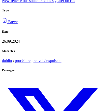
Newsletter
Nous soutenir
Nous signaler un cas
Type
Brève
Date
26.09.2024
Mots clés
dublin
;
procédure
;
renvoi / expulsion
Partager