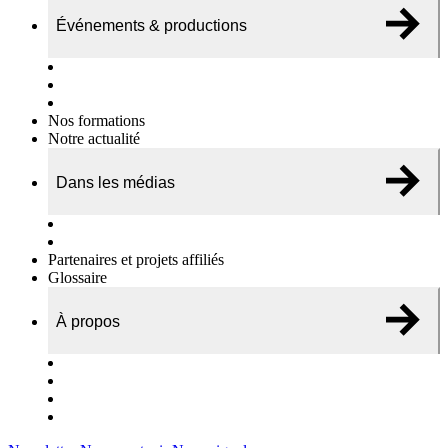
Événements & productions
Expositions & podcasts
Événements publics
Témoignages vidéos
Nos formations
Notre actualité
Dans les médias
Nos chroniques
On parle de nous…
Partenaires et projets affiliés
Glossaire
À propos
Le travail de l’ODAE
Notre équipe
Nos rapports d'activités
Nous contacter