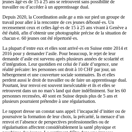
jeunes âgé·es de 15 à 25 ans se retrouvent sans possibilité de
travailler ou d’accéder à un apprentissage dual.
Depuis 2020, la Coordination asile.ge a mis sur pied un groupe de
travail pour aller à la rencontre de ces jeunes débouté·es. Un
recensement ceux et celles âgé·es de 15 à 25 ans vivant à Genève a
été établi, afin d’obtenir une photographie précise de la situation de
chacun·e. 60 jeunes ont été répertorié·es.
La plupart d’entre eux et elles sont arrivé·es en Suisse entre 2014 et
2016 pour y demander l’asile. Pour beaucoup, le rejet de leur
demande d’asile est survenu après plusieurs années de scolarité et
d’intégration. Leur quotidien est celui de l’aide d’urgence, une
réalité précaire: les personnes ont droit à 10 CHF par jour, un
hébergement et une couverture sociale sommaires. Ils et elles
perdent aussi le droit de travailler ou de faire un apprentissage dual.
Pourtant, leur renvoi est souvent inexécutable et ils et elles se
retrouvent dans un no man’s land qui dure indéfiniment. Sur les 60
personnes recensées, 40 sont en Suisse depuis plus de 5 ans et
plusieurs pourraient prétendre à une régularisation.
Le rapport dresse un constat sans appel: l’incapacité d’initier ou de
poursuivre la formation de leur choix, la précarité, la menace d’un
renvoi et l’absence de perspectives professionnelles ou de
régularisation affectent considérablement la santé physique et