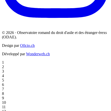
© 2026 · Observatoire romand du droit d'asile et des étranger·èrexs
(ODAE).
Design par
Oficio.ch
Développé par
Wonderweb.ch
1
2
3
4
5
6
7
8
9
10
11