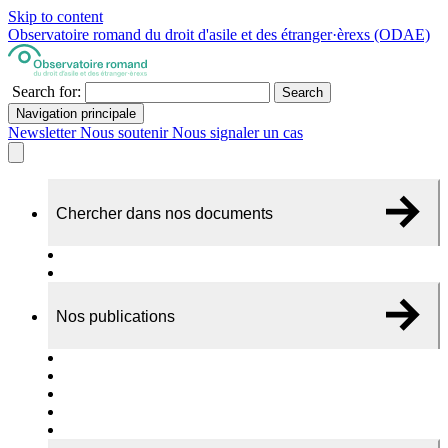
Skip to content
Observatoire romand du droit d'asile et des étranger·èrexs (ODAE)
Search for:
Search
Navigation principale
Newsletter
Nous soutenir
Nous signaler un cas
Chercher dans nos documents
Recherche
A propos de nos documents
Nos publications
Cas individuels
Rapports thématiques
Dossiers Panorama
Dépliants RADAR
Brèves - suivi d'actualités