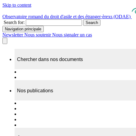
Skip to content
Observatoire romand du droit d'asile et des étranger·èrexs (ODAE)
Search for:
Search
Navigation principale
Newsletter
Nous soutenir
Nous signaler un cas
Chercher dans nos documents
Recherche
A propos de nos documents
Nos publications
Cas individuels
Rapports thématiques
Dossiers Panorama
Dépliants RADAR
Brèves - suivi d'actualités