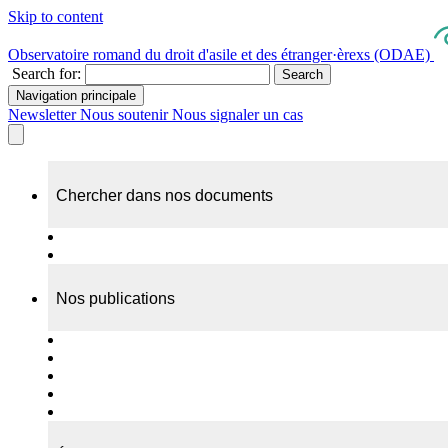
Skip to content
Observatoire romand du droit d'asile et des étranger·èrexs (ODAE)
Search for:
Search
Navigation principale
Newsletter
Nous soutenir
Nous signaler un cas
Chercher dans nos documents
Recherche
A propos de nos documents
Nos publications
Cas individuels
Rapports thématiques
Dossiers Panorama
Dépliants RADAR
Brèves - suivi d'actualités