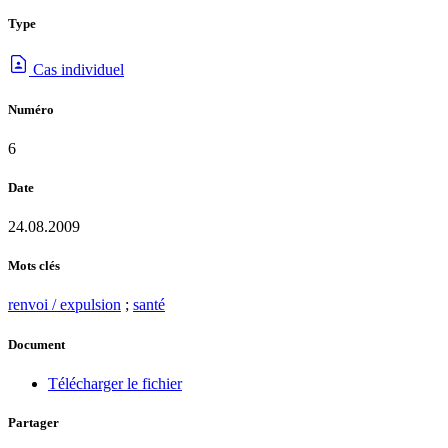
Type
Cas individuel
Numéro
6
Date
24.08.2009
Mots clés
renvoi / expulsion
;
santé
Document
Télécharger le fichier
Partager