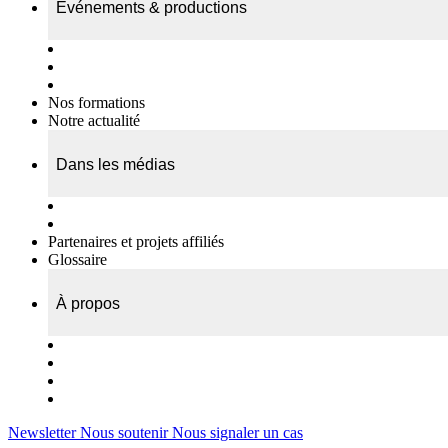
Événements & productions
Expositions & podcasts
Événements publics
Témoignages vidéos
Nos formations
Notre actualité
Dans les médias
Nos chroniques
On parle de nous…
Partenaires et projets affiliés
Glossaire
À propos
Le travail de l’ODAE
Notre équipe
Nos rapports d'activités
Nous contacter
Newsletter
Nous soutenir
Nous signaler un cas