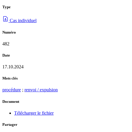
Type
Cas individuel
Numéro
482
Date
17.10.2024
Mots clés
procédure
;
renvoi / expulsion
Document
Télécharger le fichier
Partager