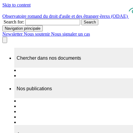
Skip to content
Observatoire romand du droit d'asile et des étranger·èrexs (ODAE)
Search for:
Search
Navigation principale
Newsletter
Nous soutenir
Nous signaler un cas
Chercher dans nos documents
Recherche
A propos de nos documents
Nos publications
Cas individuels
Rapports thématiques
Dossiers Panorama
Dépliants RADAR
Brèves - suivi d'actualités