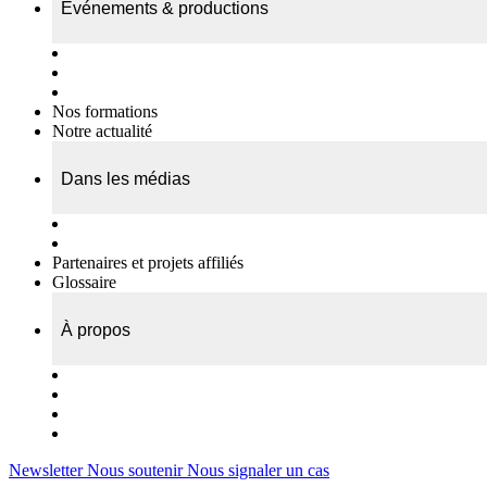
Événements & productions
Expositions & podcasts
Événements publics
Témoignages vidéos
Nos formations
Notre actualité
Dans les médias
Nos chroniques
On parle de nous…
Partenaires et projets affiliés
Glossaire
À propos
Le travail de l’ODAE
Notre équipe
Nos rapports d'activités
Nous contacter
Newsletter
Nous soutenir
Nous signaler un cas