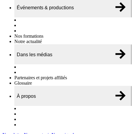
Événements & productions
Expositions & podcasts
Événements publics
Témoignages vidéos
Nos formations
Notre actualité
Dans les médias
Nos chroniques
On parle de nous…
Partenaires et projets affiliés
Glossaire
À propos
Le travail de l’ODAE
Notre équipe
Nos rapports d'activités
Nous contacter