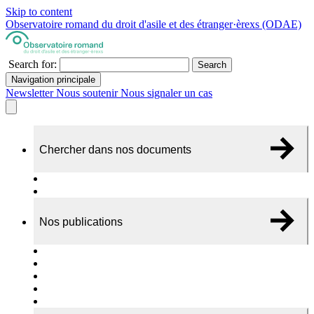
Skip to content
Observatoire romand du droit d'asile et des étranger·èrexs (ODAE)
Search for:
Search
Navigation principale
Newsletter
Nous soutenir
Nous signaler un cas
Chercher dans nos documents
Recherche
A propos de nos documents
Nos publications
Cas individuels
Rapports thématiques
Dossiers Panorama
Dépliants RADAR
Brèves - suivi d'actualités