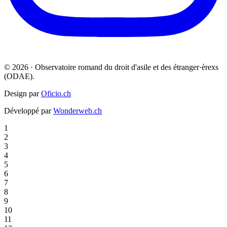
© 2026 · Observatoire romand du droit d'asile et des étranger·èrexs
(ODAE).
Design par
Oficio.ch
Développé par
Wonderweb.ch
1
2
3
4
5
6
7
8
9
10
11