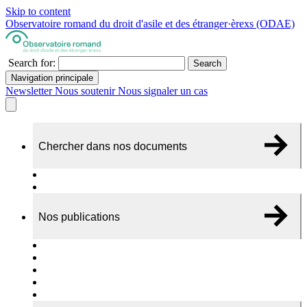
Skip to content
Observatoire romand du droit d'asile et des étranger·èrexs (ODAE)
Search for:
Search
Navigation principale
Newsletter
Nous soutenir
Nous signaler un cas
Chercher dans nos documents
Recherche
A propos de nos documents
Nos publications
Cas individuels
Rapports thématiques
Dossiers Panorama
Dépliants RADAR
Brèves - suivi d'actualités