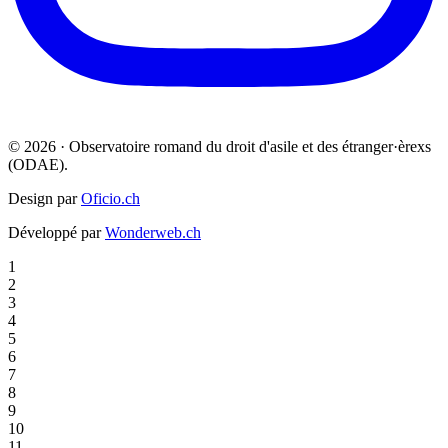
© 2026 · Observatoire romand du droit d'asile et des étranger·èrexs
(ODAE).
Design par
Oficio.ch
Développé par
Wonderweb.ch
1
2
3
4
5
6
7
8
9
10
11