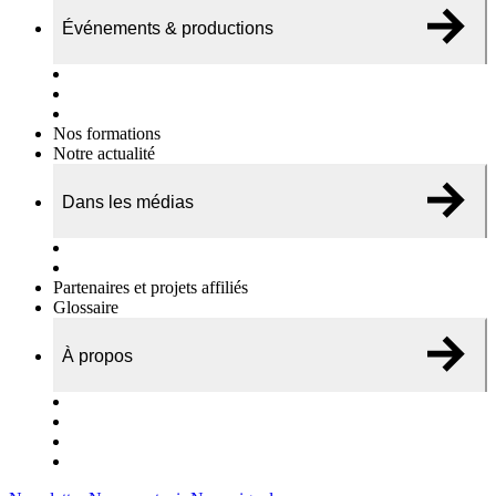
Événements & productions
Expositions & podcasts
Événements publics
Témoignages vidéos
Nos formations
Notre actualité
Dans les médias
Nos chroniques
On parle de nous…
Partenaires et projets affiliés
Glossaire
À propos
Le travail de l’ODAE
Notre équipe
Nos rapports d'activités
Nous contacter