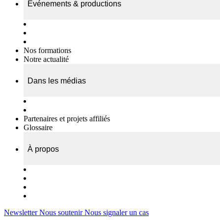
Événements & productions
Expositions & podcasts
Événements publics
Témoignages vidéos
Nos formations
Notre actualité
Dans les médias
Nos chroniques
On parle de nous…
Partenaires et projets affiliés
Glossaire
À propos
Le travail de l’ODAE
Notre équipe
Nos rapports d'activités
Nous contacter
Newsletter
Nous soutenir
Nous signaler un cas