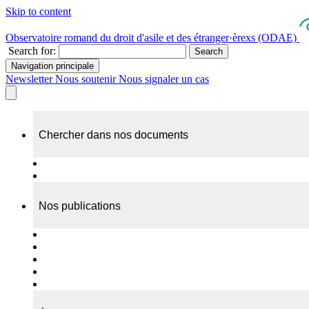
Skip to content
Observatoire romand du droit d'asile et des étranger·èrexs (ODAE)
Search for:
Search
Navigation principale
Newsletter
Nous soutenir
Nous signaler un cas
Chercher dans nos documents
Recherche
A propos de nos documents
Nos publications
Cas individuels
Rapports thématiques
Dossiers Panorama
Dépliants RADAR
Brèves - suivi d'actualités