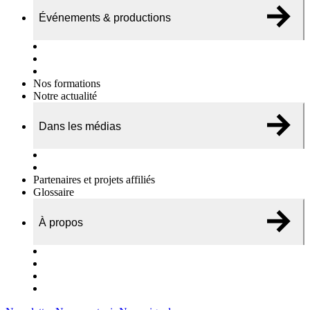
Événements & productions
Expositions & podcasts
Événements publics
Témoignages vidéos
Nos formations
Notre actualité
Dans les médias
Nos chroniques
On parle de nous…
Partenaires et projets affiliés
Glossaire
À propos
Le travail de l’ODAE
Notre équipe
Nos rapports d'activités
Nous contacter