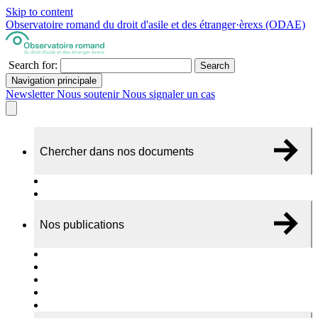
Skip to content
Observatoire romand du droit d'asile et des étranger·èrexs (ODAE)
Search for:
Search
Navigation principale
Newsletter
Nous soutenir
Nous signaler un cas
Chercher dans nos documents
Recherche
A propos de nos documents
Nos publications
Cas individuels
Rapports thématiques
Dossiers Panorama
Dépliants RADAR
Brèves - suivi d'actualités