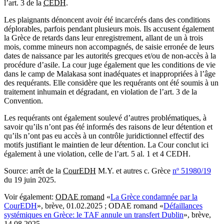
l’art. 3 de la
CEDH
.
Les plaignants dénoncent avoir été incarcérés dans des conditions
déplorables, parfois pendant plusieurs mois. Ils accusent également
la Grèce de retards dans leur enregistrement, allant de un à trois
mois, comme mineurs non accompagnés, de saisie erronée de leurs
dates de naissance par les autorités grecques et/ou de non-accès à la
procédure d’asile. La cour juge également que les conditions de vie
dans le camp de Malakasa sont inadéquates et inappropriées à l’âge
des requérants. Elle considère que les requérants ont été soumis à un
traitement inhumain et dégradant, en violation de l’art. 3 de la
Convention.
Les requérants ont également soulevé d’autres problématiques, à
savoir qu’ils n’ont pas été informés des raisons de leur détention et
qu’ils n’ont pas eu accès à un contrôle juridictionnel effectif des
motifs justifiant le maintien de leur détention. La Cour conclut ici
également à une violation, celle de l’art. 5 al. 1 et 4 CEDH.
Source:
arrêt de la
CourEDH
M.Y. et autres c. Grèce
nº 51980/19
du 19 juin 2025.
Voir égalemen
t
:
ODAE romand
«
La Grèce condamnée par la
CourEDH
», brève, 01.02.2025 ; ODAE romand «
Défaillances
systémiques en Grèce: le TAF annule un transfert Dublin
», brève,
14.08.2025.