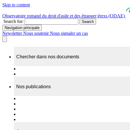
Skip to content
Observatoire romand du droit d'asile et des étranger·èrexs (ODAE)
Search for:
Search
Navigation principale
Newsletter
Nous soutenir
Nous signaler un cas
Chercher dans nos documents
Recherche
A propos de nos documents
Nos publications
Cas individuels
Rapports thématiques
Dossiers Panorama
Dépliants RADAR
Brèves - suivi d'actualités