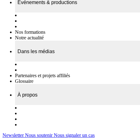
Événements & productions
Expositions & podcasts
Événements publics
Témoignages vidéos
Nos formations
Notre actualité
Dans les médias
Nos chroniques
On parle de nous…
Partenaires et projets affiliés
Glossaire
À propos
Le travail de l’ODAE
Notre équipe
Nos rapports d'activités
Nous contacter
Newsletter
Nous soutenir
Nous signaler un cas