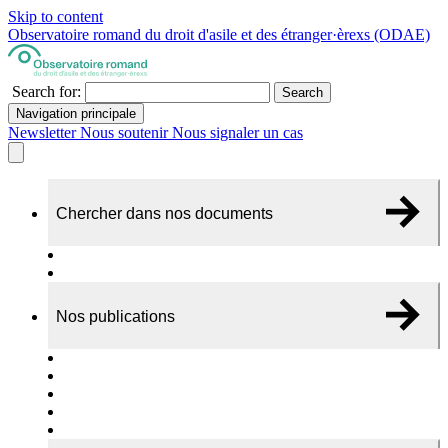
Skip to content
Observatoire romand du droit d'asile et des étranger·èrexs (ODAE)
Search for:
Search
Navigation principale
Newsletter
Nous soutenir
Nous signaler un cas
Chercher dans nos documents
Recherche
A propos de nos documents
Nos publications
Cas individuels
Rapports thématiques
Dossiers Panorama
Dépliants RADAR
Brèves - suivi d'actualités