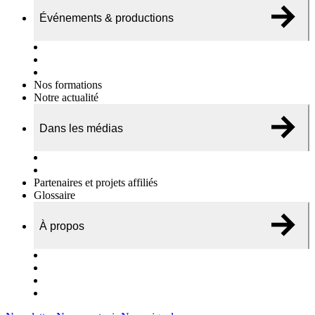
Événements & productions
Expositions & podcasts
Événements publics
Témoignages vidéos
Nos formations
Notre actualité
Dans les médias
Nos chroniques
On parle de nous…
Partenaires et projets affiliés
Glossaire
À propos
Le travail de l’ODAE
Notre équipe
Nos rapports d'activités
Nous contacter