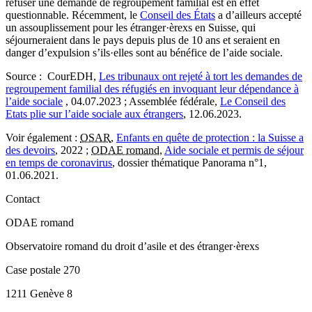
refuser une demande de regroupement familial est en effet
questionnable. Récemment, le
Conseil des États
a d’ailleurs accepté
un assouplissement pour les étranger·èrexs en Suisse, qui
séjourneraient dans le pays depuis plus de 10 ans et seraient en
danger d’expulsion s’ils·elles sont au bénéfice de l’aide sociale.
Source :
CourEDH,
Les tribunaux ont rejeté à tort les demandes de
regroupement familial des réfugiés en invoquant leur dépendance à
l’aide sociale
, 04.07.2023 ; Assemblée fédérale,
Le Conseil des
Etats plie sur l’aide sociale aux étrangers
, 12.06.2023.
Voir également :
OSAR
,
Enfants en quête de protection : la Suisse a
des devoirs
, 2022 ;
ODAE romand
,
Aide sociale et permis de séjour
en temps de coronavirus
, dossier thématique Panorama n°1,
01.06.2021.
Contact
ODAE romand
Observatoire romand du droit d’asile et des étranger·èrexs
Case postale 270
1211 Genève 8