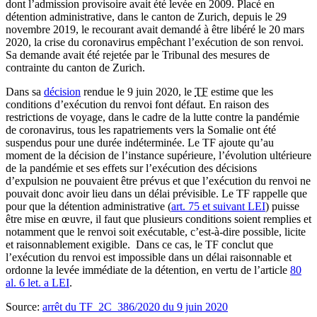
dont l’admission provisoire avait été levée en 2009. Placé en
détention administrative, dans le canton de Zurich, depuis le 29
novembre 2019, le recourant avait demandé à être libéré le 20 mars
2020, la crise du coronavirus empêchant l’exécution de son renvoi.
Sa demande avait été rejetée par le Tribunal des mesures de
contrainte du canton de Zurich.
Dans sa
décision
rendue le 9 juin 2020, le
TF
estime que les
conditions d’exécution du renvoi font défaut. En raison des
restrictions de voyage, dans le cadre de la lutte contre la pandémie
de coronavirus, tous les rapatriements vers la Somalie ont été
suspendus pour une durée indéterminée. Le TF ajoute qu’au
moment de la décision de l’instance supérieure, l’évolution ultérieure
de la pandémie et ses effets sur l’exécution des décisions
d’expulsion ne pouvaient être prévus et que l’exécution du renvoi ne
pouvait donc avoir lieu dans un délai prévisible. Le TF rappelle que
pour que la détention administrative (
art. 75 et suivant LEI
) puisse
être mise en œuvre, il faut que plusieurs conditions soient remplies et
notamment que le renvoi soit exécutable, c’est-à-dire possible, licite
et raisonnablement exigible. Dans ce cas, le TF conclut que
l’exécution du renvoi est impossible dans un délai raisonnable et
ordonne la levée immédiate de la détention, en vertu de l’article
80
al. 6 let. a LEI
.
Source
:
arrêt du TF 2C_386/2020 du 9 juin 2020