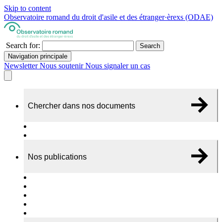
Skip to content
Observatoire romand du droit d'asile et des étranger·èrexs (ODAE)
Search for:
Search
Navigation principale
Newsletter
Nous soutenir
Nous signaler un cas
Chercher dans nos documents
Recherche
A propos de nos documents
Nos publications
Cas individuels
Rapports thématiques
Dossiers Panorama
Dépliants RADAR
Brèves - suivi d'actualités