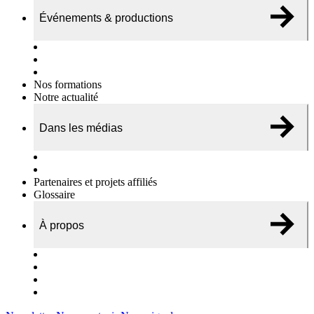
Événements & productions
Expositions & podcasts
Événements publics
Témoignages vidéos
Nos formations
Notre actualité
Dans les médias
Nos chroniques
On parle de nous…
Partenaires et projets affiliés
Glossaire
À propos
Le travail de l’ODAE
Notre équipe
Nos rapports d'activités
Nous contacter